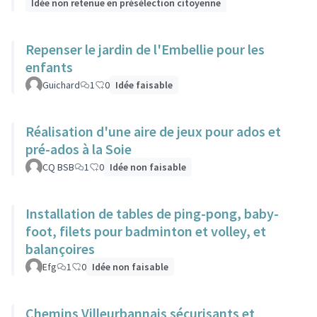
Idée non retenue en présélection citoyenne
Repenser le jardin de l'Embellie pour les
enfants
Guichard
1
0
Idée faisable
Réalisation d'une aire de jeux pour ados et
pré-ados à la Soie
CQ BSB
1
0
Idée non faisable
Installation de tables de ping-pong, baby-
foot, filets pour badminton et volley, et
balançoires
Efg
1
0
Idée non faisable
Chemins Villeurbannais sécurisants et