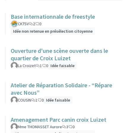
Base internationnale de freestyle
CKTSV
2
0
Idée non retenue en présélection citoyenne
Ouverture d'une scène ouverte dans le
quartier de Croix Luizet
La Croizet
1
0
Idée faisable
Atelier de Réparation Solidaire - “Répare
avec Nous”
COUSIN
1
0
Idée faisable
Amenagement Parc canin croix Luizet
Mme THOMASSET Aurore
3
0