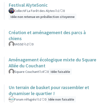
Festival AlyteSonic
Collectif La Forêt des Alytes
1
0
Idée non retenue en présélection citoyenne
Création et aménagement des parcs à
chiens
VASSE
2
0
Aménagement écologique mixte du Square
Allée du Couchant
Square Couchant
4
0
Idée faisable
Un terrain de basket pour rassembler et
dynamiser le quartier !
Forum réfugiés
1
0
Idée non faisable