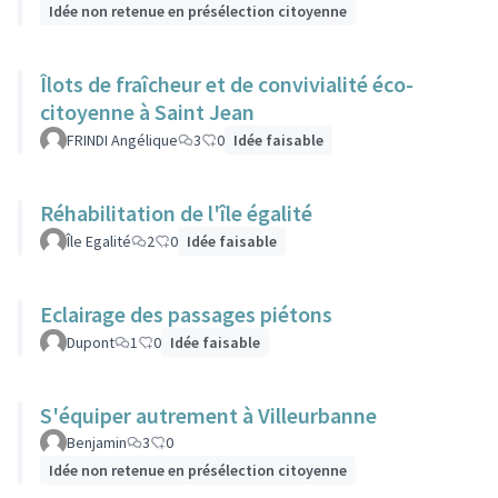
Idée non retenue en présélection citoyenne
Îlots de fraîcheur et de convivialité éco-
citoyenne à Saint Jean
FRINDI Angélique
3
0
Idée faisable
Réhabilitation de l'île égalité
Île Egalité
2
0
Idée faisable
Eclairage des passages piétons
Dupont
1
0
Idée faisable
S'équiper autrement à Villeurbanne
Benjamin
3
0
Idée non retenue en présélection citoyenne