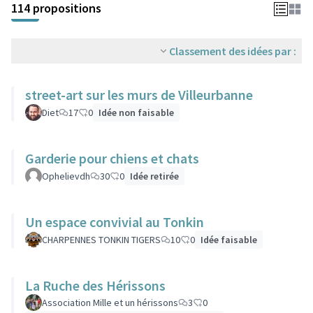
114 propositions
Classement des idées par :
street-art sur les murs de Villeurbanne
Diet
17
0
Idée non faisable
Garderie pour chiens et chats
Ophelievdh
30
0
Idée retirée
Un espace convivial au Tonkin
CHARPENNES TONKIN TIGERS
10
0
Idée faisable
La Ruche des Hérissons
Association Mille et un hérissons
3
0