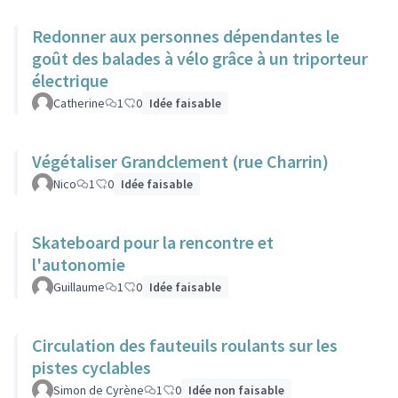
Redonner aux personnes dépendantes le
goût des balades à vélo grâce à un triporteur
électrique
Catherine
1
0
Idée faisable
Végétaliser Grandclement (rue Charrin)
Nico
1
0
Idée faisable
Skateboard pour la rencontre et
l'autonomie
Guillaume
1
0
Idée faisable
Circulation des fauteuils roulants sur les
pistes cyclables
Simon de Cyrène
1
0
Idée non faisable