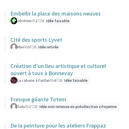
Embellir la place des maisons neuves
Jérémie
1
0
Idée faisable
Cité des sports Lyvet
Max
0
0
Idée retirée
Création d'un lieu artistique et culturel
ouvert à tous à Bonnevay
La cabane à Fanfan
4
0
Idée faisable
Fresque géante Totem
Solo
1
0
Idée non retenue en présélection citoyenne
De la peinture pour les ateliers Frappaz