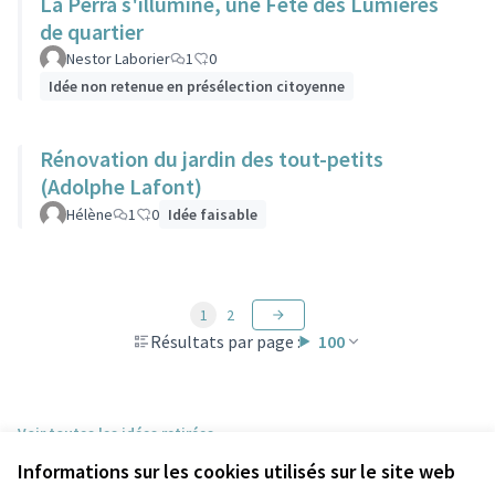
La Perra s'illumine, une Fête des Lumières
de quartier
Nestor Laborier
1
0
Idée non retenue en présélection citoyenne
Rénovation du jardin des tout-petits
(Adolphe Lafont)
Hélène
1
0
Idée faisable
1
2
Résultats par page :
100
Voir toutes les idées retirées
Informations sur les cookies utilisés sur le site web