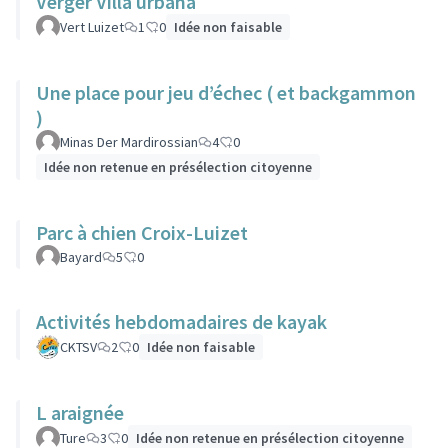
Verger Villa urbana
Vert Luizet
1
0
Idée non faisable
Une place pour jeu d’échec ( et backgammon
)
Minas Der Mardirossian
4
0
Idée non retenue en présélection citoyenne
Parc à chien Croix-Luizet
Bayard
5
0
Activités hebdomadaires de kayak
CKTSV
2
0
Idée non faisable
L araignée
Ture
3
0
Idée non retenue en présélection citoyenne