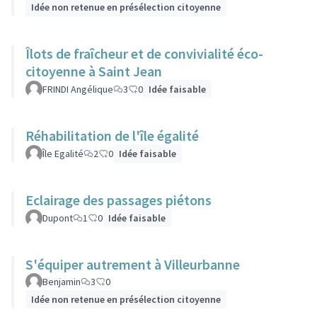
Idée non retenue en présélection citoyenne
Îlots de fraîcheur et de convivialité éco-
citoyenne à Saint Jean
FRINDI Angélique
3
0
Idée faisable
Réhabilitation de l'île égalité
Île Egalité
2
0
Idée faisable
Eclairage des passages piétons
Dupont
1
0
Idée faisable
S'équiper autrement à Villeurbanne
Benjamin
3
0
Idée non retenue en présélection citoyenne