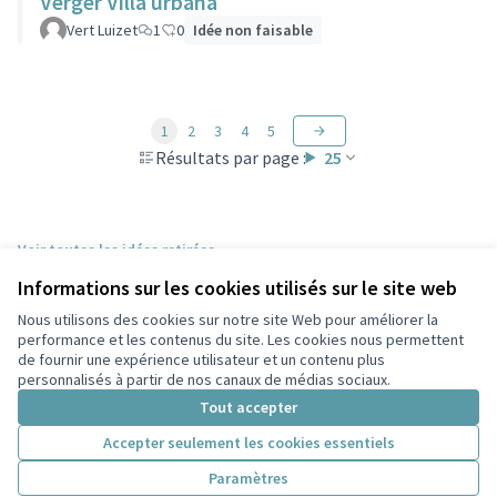
Verger Villa urbana
Vert Luizet
1
0
Idée non faisable
1
2
3
4
5
Résultats par page :
25
Voir toutes les idées retirées
Informations sur les cookies utilisés sur le site web
Nous utilisons des cookies sur notre site Web pour améliorer la
Conditions d'utilisation
performance et les contenus du site. Les cookies nous permettent
Paramètres des cookies
de fournir une expérience utilisateur et un contenu plus
Participez Villeurbanne sur X
Participez Villeurbanne sur Facebook
Participez Villeurbanne sur Instagram
Participez Villeurbanne sur YouTube
personnalisés à partir de nos canaux de médias sociaux.
(Lien externe)
(Lien externe)
(Lien externe)
(Lien externe)
Tout accepter
Accepter seulement les cookies essentiels
Licence Cre
(Lien extern
Paramètres
(Lien externe)
Site réalisé grâce au
logiciel libre Decidim
.