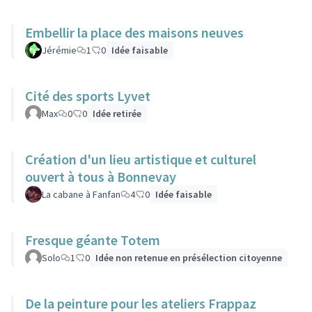
Embellir la place des maisons neuves
Jérémie
1
0
Idée faisable
Cité des sports Lyvet
Max
0
0
Idée retirée
Création d'un lieu artistique et culturel
ouvert à tous à Bonnevay
La cabane à Fanfan
4
0
Idée faisable
Fresque géante Totem
Solo
1
0
Idée non retenue en présélection citoyenne
De la peinture pour les ateliers Frappaz