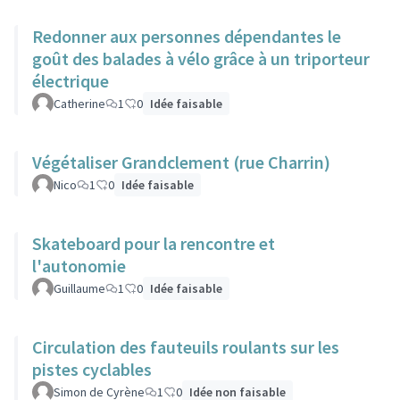
Redonner aux personnes dépendantes le
goût des balades à vélo grâce à un triporteur
électrique
Catherine
1
0
Idée faisable
Végétaliser Grandclement (rue Charrin)
Nico
1
0
Idée faisable
Skateboard pour la rencontre et
l'autonomie
Guillaume
1
0
Idée faisable
Circulation des fauteuils roulants sur les
pistes cyclables
Simon de Cyrène
1
0
Idée non faisable