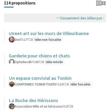
114 propositions
Classement des idées par :
street-art sur les murs de Villeurbanne
Diet
17
0
Idée non faisable
Garderie pour chiens et chats
Ophelievdh
30
0
Idée retirée
Un espace convivial au Tonkin
CHARPENNES TONKIN TIGERS
10
0
Idée faisable
La Ruche des Hérissons
Association Mille et un hérissons
3
0