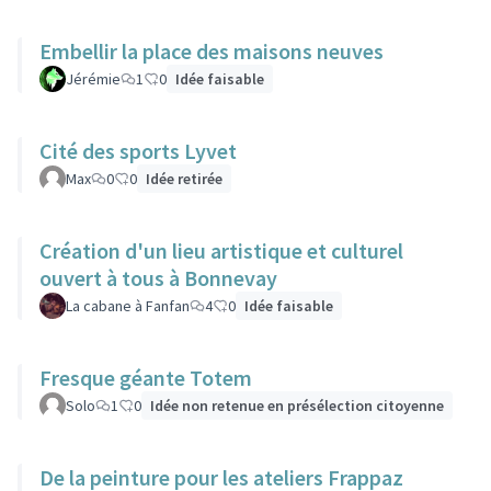
Embellir la place des maisons neuves
Jérémie
1
0
Idée faisable
Cité des sports Lyvet
Max
0
0
Idée retirée
Création d'un lieu artistique et culturel
ouvert à tous à Bonnevay
La cabane à Fanfan
4
0
Idée faisable
Fresque géante Totem
Solo
1
0
Idée non retenue en présélection citoyenne
De la peinture pour les ateliers Frappaz