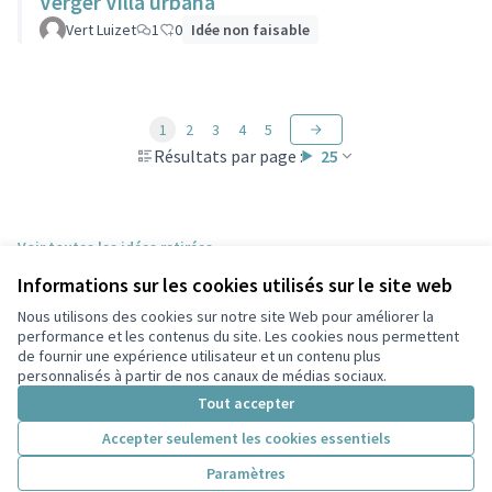
Verger Villa urbana
Vert Luizet
1
0
Idée non faisable
1
2
3
4
5
Résultats par page :
25
Voir toutes les idées retirées
Informations sur les cookies utilisés sur le site web
Nous utilisons des cookies sur notre site Web pour améliorer la
Conditions d'utilisation
performance et les contenus du site. Les cookies nous permettent
Paramètres des cookies
de fournir une expérience utilisateur et un contenu plus
Participez Villeurbanne sur X
Participez Villeurbanne sur Facebook
Participez Villeurbanne sur Instagram
Participez Villeurbanne sur YouTube
personnalisés à partir de nos canaux de médias sociaux.
(Lien externe)
(Lien externe)
(Lien externe)
(Lien externe)
Tout accepter
Accepter seulement les cookies essentiels
Licence Cre
(Lien extern
Paramètres
(Lien externe)
Site réalisé grâce au
logiciel libre Decidim
.