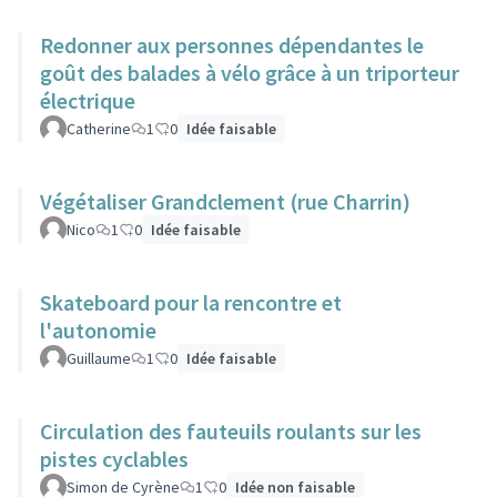
Redonner aux personnes dépendantes le
goût des balades à vélo grâce à un triporteur
électrique
Catherine
1
0
Idée faisable
Végétaliser Grandclement (rue Charrin)
Nico
1
0
Idée faisable
Skateboard pour la rencontre et
l'autonomie
Guillaume
1
0
Idée faisable
Circulation des fauteuils roulants sur les
pistes cyclables
Simon de Cyrène
1
0
Idée non faisable