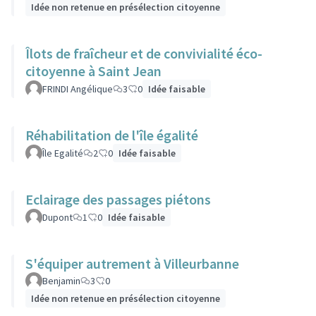
Idée non retenue en présélection citoyenne
Îlots de fraîcheur et de convivialité éco-
citoyenne à Saint Jean
FRINDI Angélique
3
0
Idée faisable
Réhabilitation de l'île égalité
Île Egalité
2
0
Idée faisable
Eclairage des passages piétons
Dupont
1
0
Idée faisable
S'équiper autrement à Villeurbanne
Benjamin
3
0
Idée non retenue en présélection citoyenne