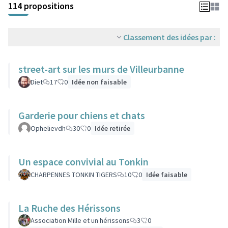
114 propositions
Classement des idées par :
street-art sur les murs de Villeurbanne
Diet
17
0
Idée non faisable
Garderie pour chiens et chats
Ophelievdh
30
0
Idée retirée
Un espace convivial au Tonkin
CHARPENNES TONKIN TIGERS
10
0
Idée faisable
La Ruche des Hérissons
Association Mille et un hérissons
3
0