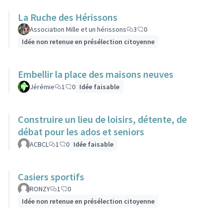
La Ruche des Hérissons
Association Mille et un hérissons
3
0
Idée non retenue en présélection citoyenne
Embellir la place des maisons neuves
Jérémie
1
0
Idée faisable
Construire un lieu de loisirs, détente, de
débat pour les ados et seniors
ACBCL
1
0
Idée faisable
Casiers sportifs
RONZY
1
0
Idée non retenue en présélection citoyenne