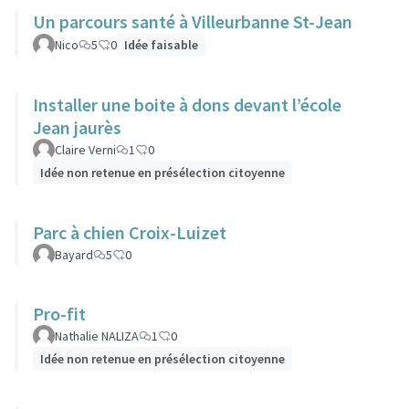
Un parcours santé à Villeurbanne St-Jean
Nico
5
0
Idée faisable
Installer une boite à dons devant l’école
Jean jaurès
Claire Verni
1
0
Idée non retenue en présélection citoyenne
Parc à chien Croix-Luizet
Bayard
5
0
Pro-fit
Nathalie NALIZA
1
0
Idée non retenue en présélection citoyenne