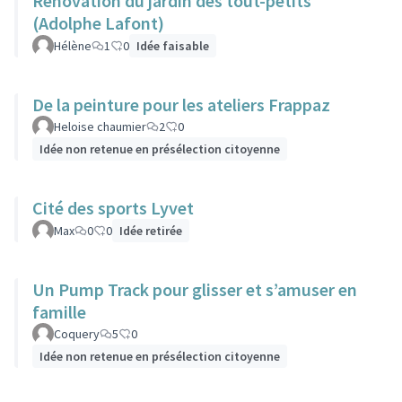
Rénovation du jardin des tout-petits
(Adolphe Lafont)
Hélène
1
0
Idée faisable
De la peinture pour les ateliers Frappaz
Heloise chaumier
2
0
Idée non retenue en présélection citoyenne
Cité des sports Lyvet
Max
0
0
Idée retirée
Un Pump Track pour glisser et s’amuser en
famille
Coquery
5
0
Idée non retenue en présélection citoyenne