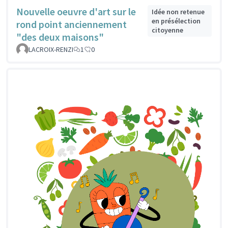
Nouvelle oeuvre d'art sur le
Idée non retenue
en présélection
rond point anciennement
citoyenne
"des deux maisons"
LACROIX-RENZI
1
0