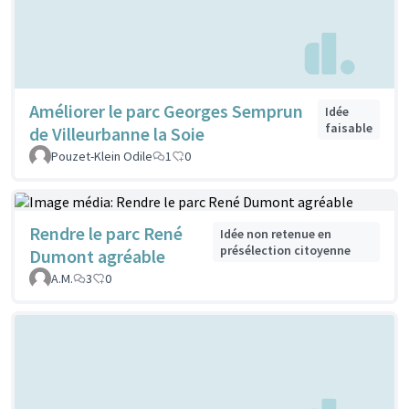
Améliorer le parc Georges Semprun
Idée
faisable
de Villeurbanne la Soie
Pouzet-Klein Odile
1
0
Rendre le parc René
Idée non retenue en
présélection citoyenne
Dumont agréable
A.M.
3
0