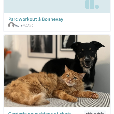
Parc workout à Bonnevay
Vigne
1
0
Garderie pour chiens et chats
Idée retirée