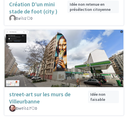
Création D’un mini
Idée non retenue en
présélection citoyenne
stade de foot (city )
Da
1
0
street-art sur les murs de
Idée non
faisable
Villeurbanne
Diet
17
0