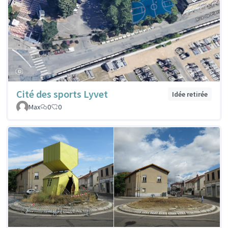
Cité des sports Lyvet
Idée retirée
Max
0
0