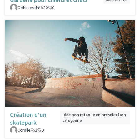
Ophelievdh
30
0
Création d'un
Idée non retenue en présélection
citoyenne
skatepark
Coralie
2
0