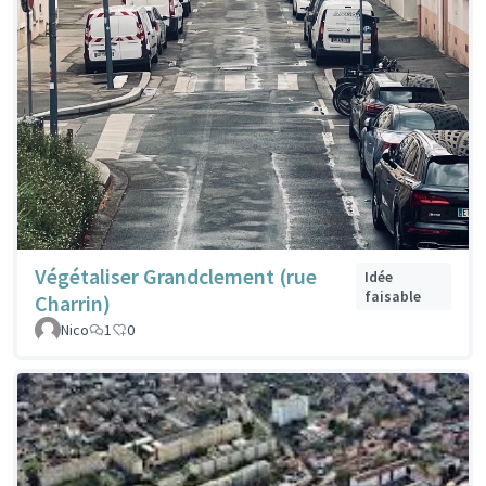
Végétaliser Grandclement (rue
Idée
faisable
Charrin)
Nico
1
0