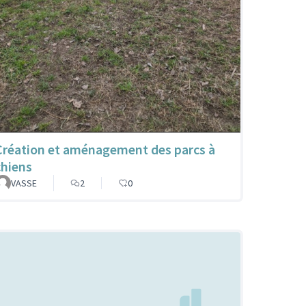
Création et aménagement des parcs à
chiens
VASSE
2
0