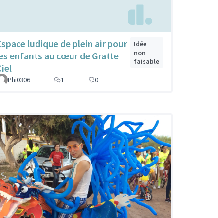
Espace ludique de plein air pour
Idée
non
les enfants au cœur de Gratte
faisable
iel
Phi0306
1
0