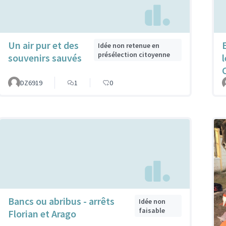
Un air pur et des
Idée non retenue en
présélection citoyenne
souvenirs sauvés
C
DZ6919
1
0
Bancs ou abribus - arrêts
Idée non
faisable
Florian et Arago