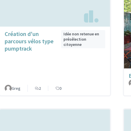
Création d'un
Idée non retenue en
présélection
parcours vélos type
citoyenne
pumptrack
Greg
2
0