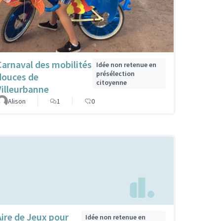
Carnaval des mobilités
Idée non retenue en
présélection
douces de
citoyenne
Villeurbanne
Alison
1
0
Aire de Jeux pour
Idée non retenue en