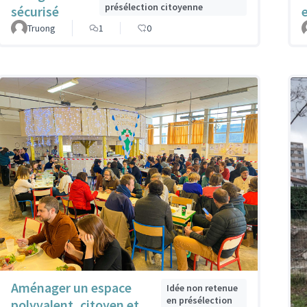
présélection citoyenne
sécurisé
Truong
1
0
Aménager un espace
Idée non retenue
en présélection
polyvalent, citoyen et