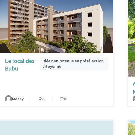
Le local des
Idée non retenue en présélection
citoyenne
Bubu
Messy
1
0