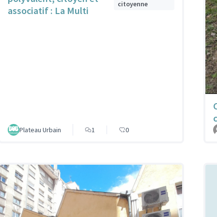
citoyenne
associatif : La Multi
Plateau Urbain
1
0