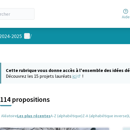
Aide
Menu utilisateur
 2024-2025
/
Cette rubrique vous donne accès à l'ensemble des idées dé
Découvrez les 15 projets lauréats
ici
!
(S'ouvre dans un nouvel on
114 propositions
Aléatoire
Les plus récentes
A-Z (alphabétique)
Z-A (alphabétique inverse)