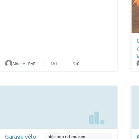
Albane - BAB
1
0
Garage vélo
Idée non retenue en