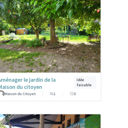
Aménager le jardin de la
Idée
faisable
Maison du citoyen
Maison du Citoyen
1
0