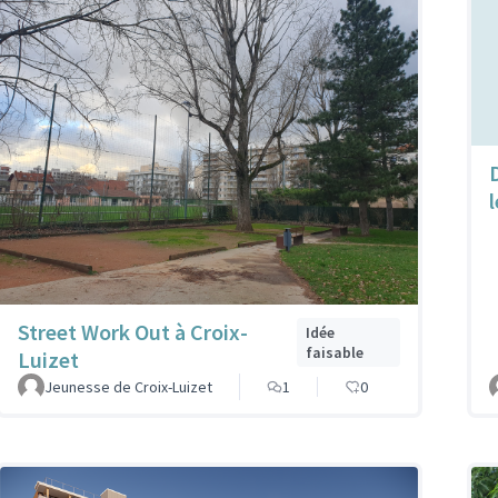
l
Street Work Out à Croix-
Idée
faisable
Luizet
Jeunesse de Croix-Luizet
1
0