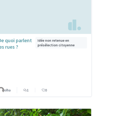
De quoi parlent
Idée non retenue en
présélection citoyenne
es rues ?
olha
1
0