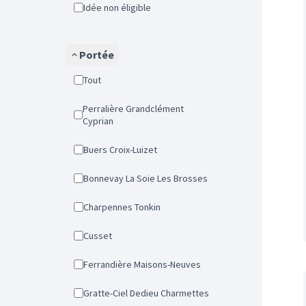
Idée non éligible
Portée
Tout
Perralière Grandclément
Cyprian
Buers Croix-Luizet
Bonnevay La Soie Les Brosses
Charpennes Tonkin
Cusset
Ferrandière Maisons-Neuves
Gratte-Ciel Dedieu Charmettes