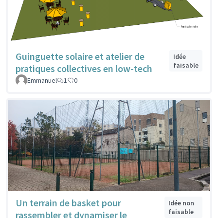
Guinguette solaire et atelier de
Idée
faisable
pratiques collectives en low-tech
Emmanuel
1
0
Un terrain de basket pour
Idée non
faisable
rassembler et dynamiser le