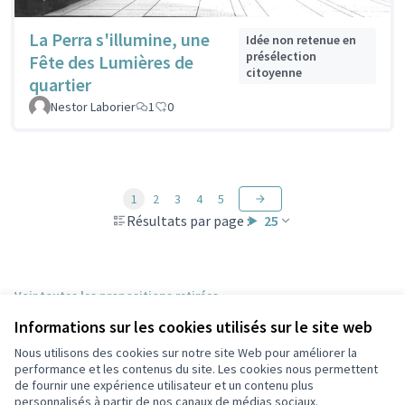
La Perra s'illumine, une
Idée non retenue en
présélection
Fête des Lumières de
citoyenne
quartier
Nestor Laborier
1
0
1
2
3
4
5
Résultats par page :
25
Voir toutes les propositions retirées
Informations sur les cookies utilisés sur le site web
Nous utilisons des cookies sur notre site Web pour améliorer la
Conditions d'utilisation
performance et les contenus du site. Les cookies nous permettent
Paramètres des cookies
de fournir une expérience utilisateur et un contenu plus
Participez Villeurbanne sur X
Participez Villeurbanne sur Facebook
Participez Villeurbanne sur Instagram
Participez Villeurbanne sur YouTube
personnalisés à partir de nos canaux de médias sociaux.