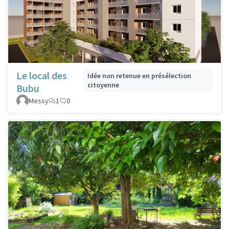
Le local des
Idée non retenue en présélection
citoyenne
Bubu
Messy
1
0