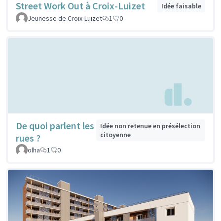
Street Work Out à Croix-Luizet
Idée faisable
Jeunesse de Croix-Luizet
1
0
De quoi parlent les
Idée non retenue en présélection
citoyenne
rues ?
olha
1
0