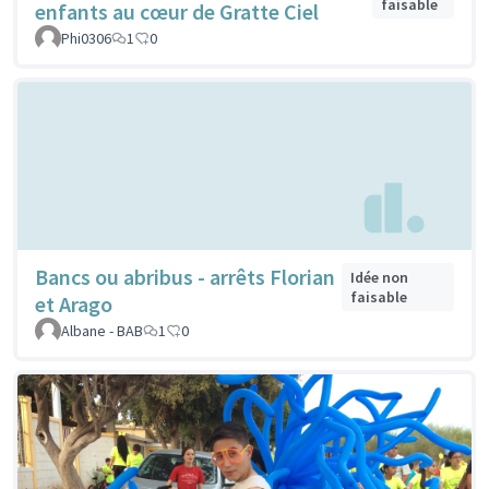
faisable
enfants au cœur de Gratte Ciel
Phi0306
1
0
Bancs ou abribus - arrêts Florian
Idée non
faisable
et Arago
Albane - BAB
1
0