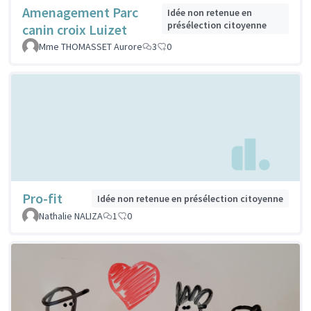
Amenagement Parc
Idée non retenue en
présélection citoyenne
canin croix Luizet
Mme THOMASSET Aurore
3
0
Pro-fit
Idée non retenue en présélection citoyenne
Nathalie NALIZA
1
0