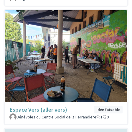
Espace Vers (aller vers)
Idée faisable
Bénévoles du Centre Social de la Ferrandière
1
0