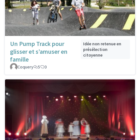
Un Pump Track pour
Idée non retenue en
présélection
glisser et s’amuser en
citoyenne
famille
Coquery
5
0