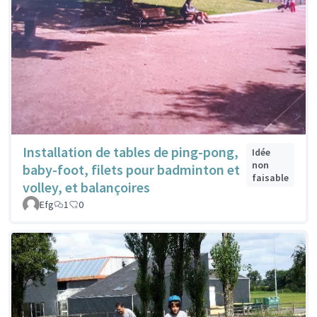
Installation de tables de ping-pong,
Idée
non
baby-foot, filets pour badminton et
faisable
volley, et balançoires
Efg
1
0