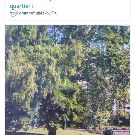
quartier !
Forum réfugiés
1
0