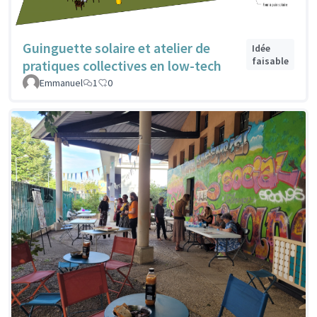
Guinguette solaire et atelier de
Idée
faisable
pratiques collectives en low-tech
Emmanuel
1
0