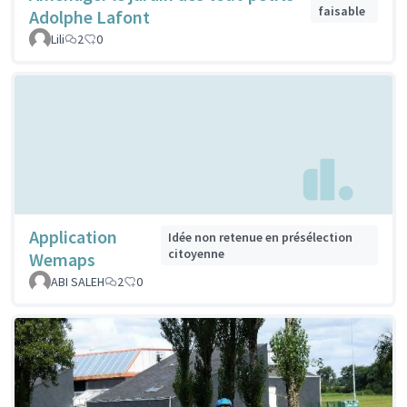
faisable
Adolphe Lafont
Lili
2
0
Application
Idée non retenue en présélection
citoyenne
Wemaps
ABI SALEH
2
0