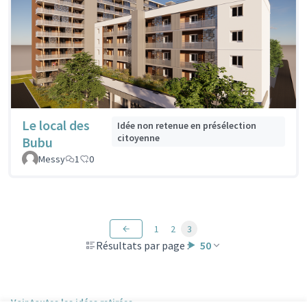
Le local des
Idée non retenue en présélection
citoyenne
Bubu
Messy
1
0
1
2
3
Résultats par page :
50
Voir toutes les idées retirées