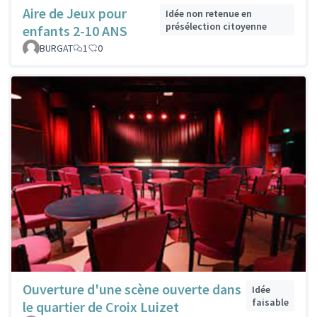
Aire de Jeux pour
Idée non retenue en
présélection citoyenne
enfants 2-10 ANS
BURGAT
1
0
Ouverture d'une scène ouverte dans
Idée
faisable
le quartier de Croix Luizet