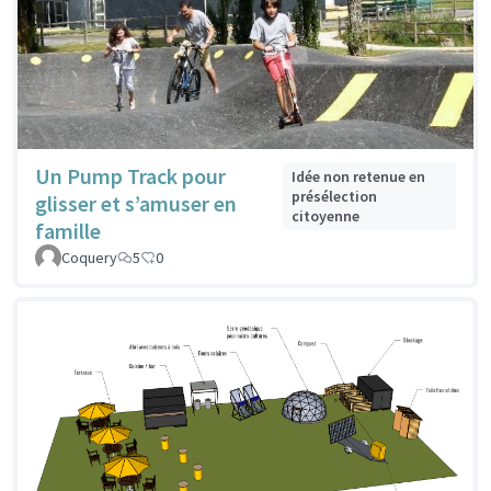
Un Pump Track pour
Idée non retenue en
présélection
glisser et s’amuser en
citoyenne
famille
Coquery
5
0