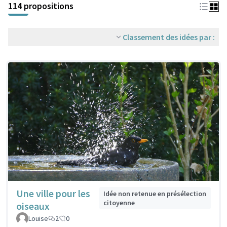
114 propositions
Classement des idées par :
Une ville pour les
Idée non retenue en présélection
citoyenne
oiseaux
Louise
2
0