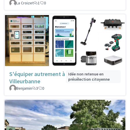
La Croizet
1
0
S'équiper autrement à
Idée non retenue en
présélection citoyenne
Villeurbanne
Benjamin
3
0