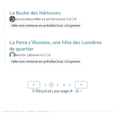
La Ruche des Hérissons
Association Mille et un hérissons
3
0
Idée non retenue en présélection citoyenne
La Perra s'illumine, une Fête des Lumières
de quartier
Nestor Laborier
1
0
Idée non retenue en présélection citoyenne
1
2
3
4
5
Résultats par page :
25
Voir toutes les idées retirées