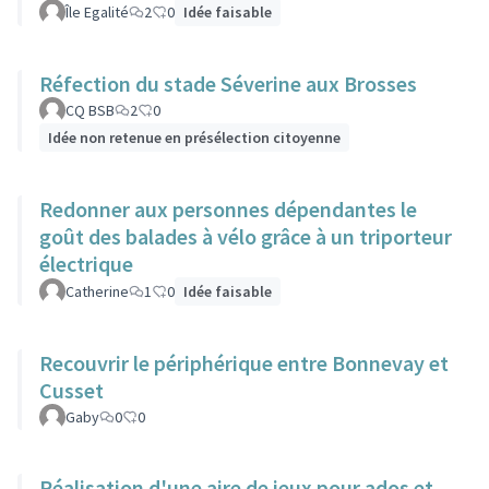
Île Egalité
2
0
Idée faisable
Réfection du stade Séverine aux Brosses
CQ BSB
2
0
Idée non retenue en présélection citoyenne
Redonner aux personnes dépendantes le
goût des balades à vélo grâce à un triporteur
électrique
Catherine
1
0
Idée faisable
Recouvrir le périphérique entre Bonnevay et
Cusset
Gaby
0
0
Réalisation d'une aire de jeux pour ados et