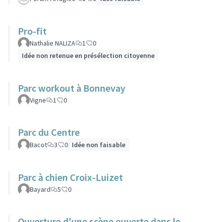
Pro-fit
Nathalie NALIZA
1
0
Idée non retenue en présélection citoyenne
Parc workout à Bonnevay
Vigne
1
0
Parc du Centre
Bacot
3
0
Idée non faisable
Parc à chien Croix-Luizet
Bayard
5
0
Ouverture d'une scène ouverte dans le