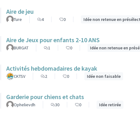
Aire de jeu
Ture
4
0
Idée non retenue en présélec
Aire de Jeux pour enfants 2-10 ANS
BURGAT
1
0
Idée non retenue en présé
Activités hebdomadaires de kayak
CKTSV
2
0
Idée non faisable
Garderie pour chiens et chats
Ophelievdh
30
0
Idée retirée