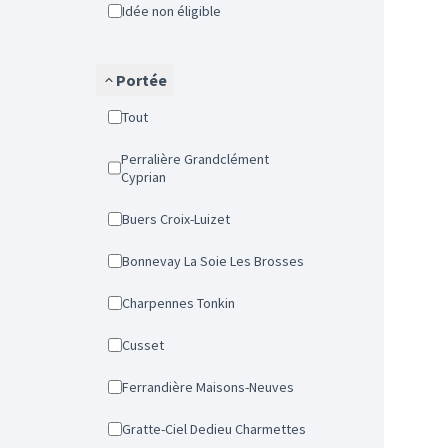
Idée non éligible
Portée
Tout
Perralière Grandclément
Cyprian
Buers Croix-Luizet
Bonnevay La Soie Les Brosses
Charpennes Tonkin
Cusset
Ferrandière Maisons-Neuves
Gratte-Ciel Dedieu Charmettes