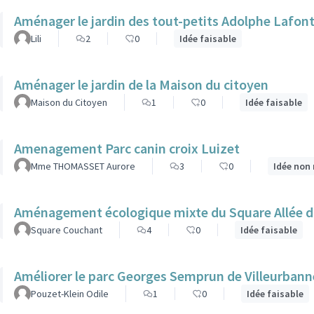
Aménager le jardin des tout-petits Adolphe Lafon
Lili
2
0
Idée faisable
Aménager le jardin de la Maison du citoyen
Maison du Citoyen
1
0
Idée faisable
Amenagement Parc canin croix Luizet
Mme THOMASSET Aurore
3
0
Idée non 
Aménagement écologique mixte du Square Allée 
Square Couchant
4
0
Idée faisable
Améliorer le parc Georges Semprun de Villeurbanne
Pouzet-Klein Odile
1
0
Idée faisable