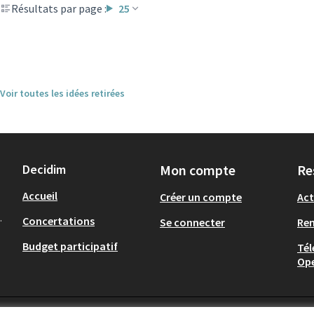
Résultats par page :
25
Voir toutes les idées retirées
Decidim
Mon compte
Re
Accueil
Créer un compte
Act
.
Concertations
Se connecter
Re
Budget participatif
Tél
Op