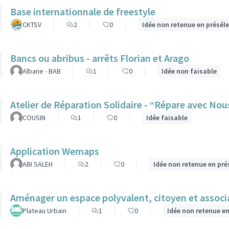
Base internationnale de freestyle
CKTSV
2
0
Idée non retenue en présél
Bancs ou abribus - arrêts Florian et Arago
Albane - BAB
1
0
Idée non faisable
Atelier de Réparation Solidaire - “Répare avec Nou
COUSIN
1
0
Idée faisable
Application Wemaps
ABI SALEH
2
0
Idée non retenue en pré
Aménager un espace polyvalent, citoyen et associat
Plateau Urbain
1
0
Idée non retenue e