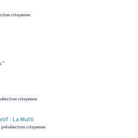
ection citoyenne
s”
sélection citoyenne
if : La Multi
n présélection citoyenne