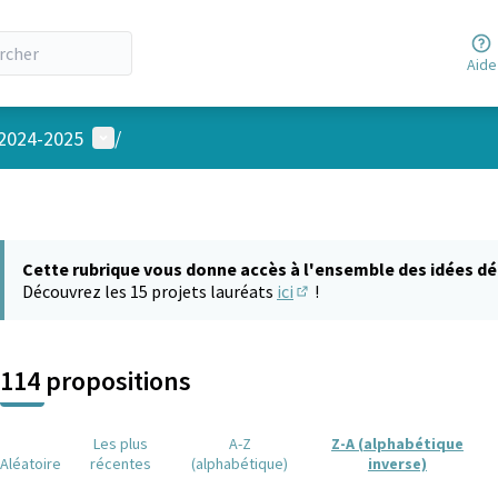
Aide
Menu utilisateur
 2024-2025
/
Cette rubrique vous donne accès à l'ensemble des idées dé
Découvrez les 15 projets lauréats
ici
!
(S'ouvre dans un nouvel on
114 propositions
Les plus
A-Z
Z-A (alphabétique
Aléatoire
récentes
(alphabétique)
inverse)