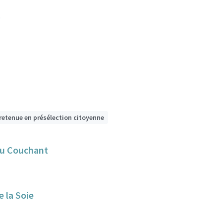
t
retenue en présélection citoyenne
du Couchant
 la Soie