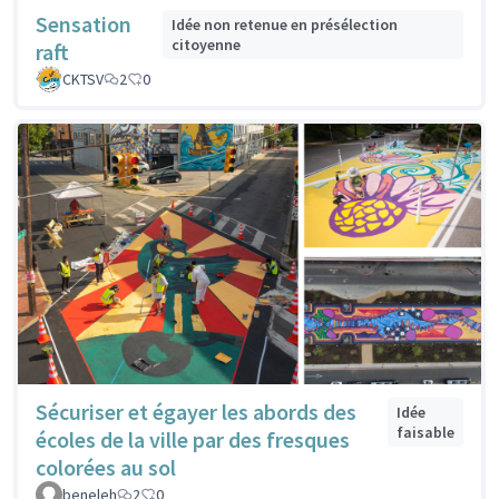
Sensation
Idée non retenue en présélection
citoyenne
raft
CKTSV
2
0
Sécuriser et égayer les abords des
Idée
faisable
écoles de la ville par des fresques
colorées au sol
beneleh
2
0