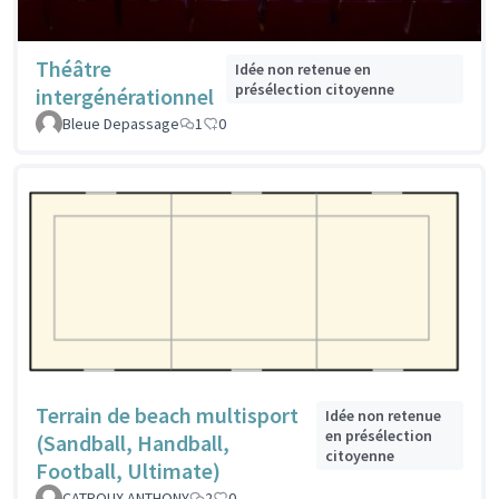
Théâtre
Idée non retenue en
présélection citoyenne
intergénérationnel
Bleue Depassage
1
0
Terrain de beach multisport
Idée non retenue
en présélection
(Sandball, Handball,
citoyenne
Football, Ultimate)
CATROUX ANTHONY
2
0