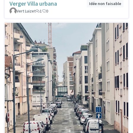
Verger Villa urbana
Idée non faisable
Vert Luizet
1
0