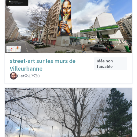
street-art sur les murs de
Idée non
faisable
Villeurbanne
Diet
17
0