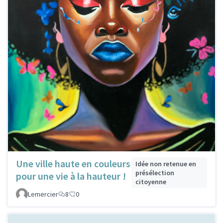
Une ville haute en couleurs
Idée non retenue en
présélection
pour une vie à la hauteur !
citoyenne
Lemercier
8
0