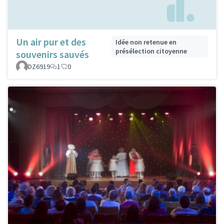
Un air pur et des
Idée non retenue en
présélection citoyenne
souvenirs sauvés
DZ6919
1
0