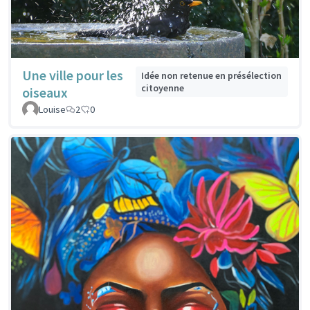
Une ville pour les
Idée non retenue en présélection
citoyenne
oiseaux
Louise
2
0