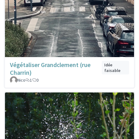
Végétaliser Grandclement (rue
Idée
faisable
Charrin)
Nico
1
0