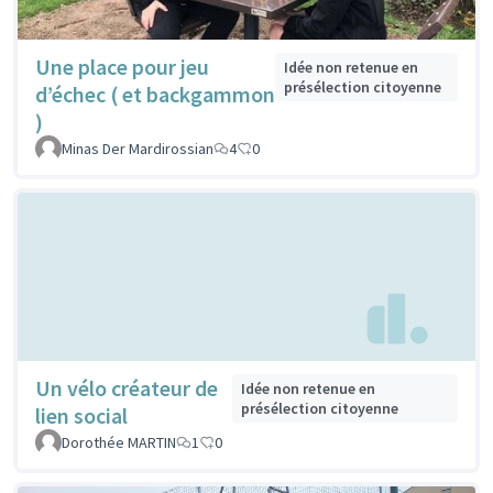
Une place pour jeu
Idée non retenue en
présélection citoyenne
d’échec ( et backgammon
)
Minas Der Mardirossian
4
0
Un vélo créateur de
Idée non retenue en
présélection citoyenne
lien social
Dorothée MARTIN
1
0