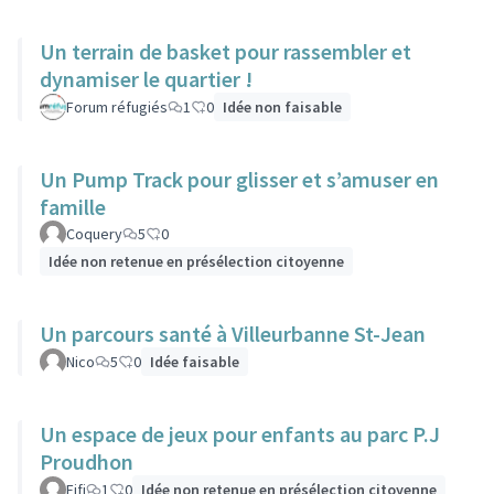
Un terrain de basket pour rassembler et
dynamiser le quartier !
Forum réfugiés
1
0
Idée non faisable
Un Pump Track pour glisser et s’amuser en
famille
Coquery
5
0
Idée non retenue en présélection citoyenne
Un parcours santé à Villeurbanne St-Jean
Nico
5
0
Idée faisable
Un espace de jeux pour enfants au parc P.J
Proudhon
Fifi
1
0
Idée non retenue en présélection citoyenne