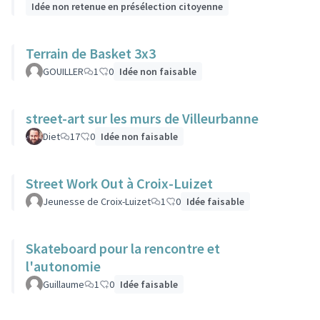
Idée non retenue en présélection citoyenne
Terrain de Basket 3x3
GOUILLER
1
0
Idée non faisable
street-art sur les murs de Villeurbanne
Diet
17
0
Idée non faisable
Street Work Out à Croix-Luizet
Jeunesse de Croix-Luizet
1
0
Idée faisable
Skateboard pour la rencontre et
l'autonomie
Guillaume
1
0
Idée faisable