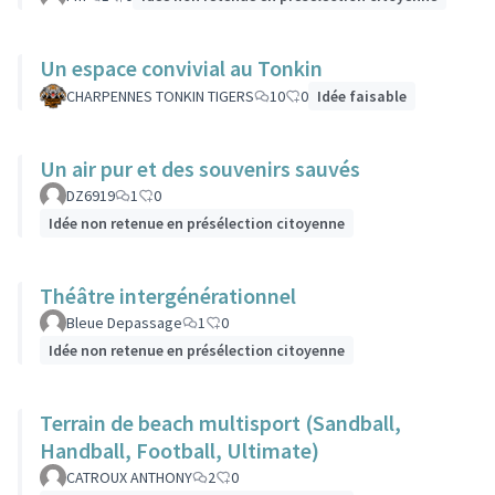
Un espace convivial au Tonkin
CHARPENNES TONKIN TIGERS
10
0
Idée faisable
Un air pur et des souvenirs sauvés
DZ6919
1
0
Idée non retenue en présélection citoyenne
Théâtre intergénérationnel
Bleue Depassage
1
0
Idée non retenue en présélection citoyenne
Terrain de beach multisport (Sandball,
Handball, Football, Ultimate)
CATROUX ANTHONY
2
0