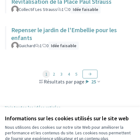
Revitalisation de la Place Paul Strauss
Collectif Les Strauss
1
0
Idée faisable
Repenser le jardin de l'Embellie pour les
enfants
Guichard
1
0
Idée faisable
1
2
3
4
5
Résultats par page :
25
Voir toutes les idées retirées
Informations sur les cookies utilisés sur le site web
Nous utilisons des cookies sur notre site Web pour améliorer la
Conditions d'utilisation
performance et les contenus du site. Les cookies nous permettent
Paramètres des cookies
de fournir une expérience utilisateur et un contenu plus
Participez Villeurbanne sur X
Participez Villeurbanne sur Facebook
Participez Villeurbanne sur Instagram
Participez Villeurbanne sur YouTube