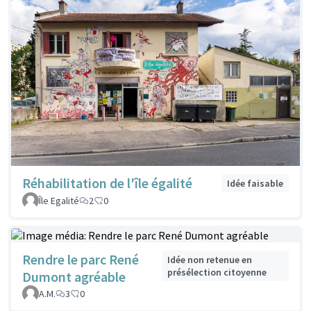
Réhabilitation de l'île égalité
Idée faisable
Île Egalité
2
0
Rendre le parc René
Idée non retenue en
présélection citoyenne
Dumont agréable
A.M.
3
0