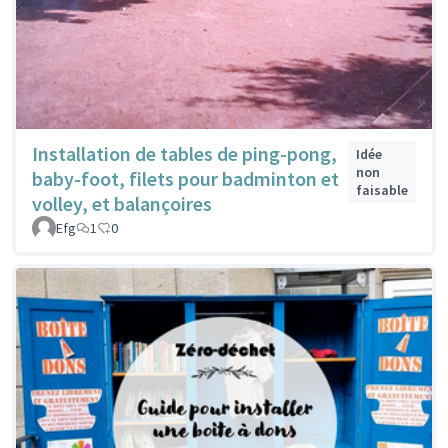
Installation de tables de ping-pong,
Idée
non
baby-foot, filets pour badminton et
faisable
volley, et balançoires
Efg
1
0