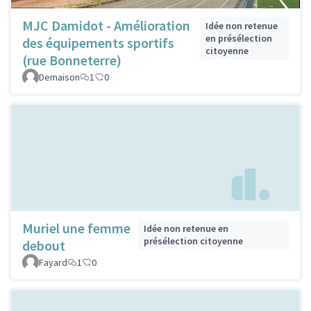
MJC Damidot - Amélioration
Idée non retenue
en présélection
des équipements sportifs
citoyenne
(rue Bonneterre)
Demaison
1
0
Muriel une femme
Idée non retenue en
présélection citoyenne
debout
Fayard
1
0