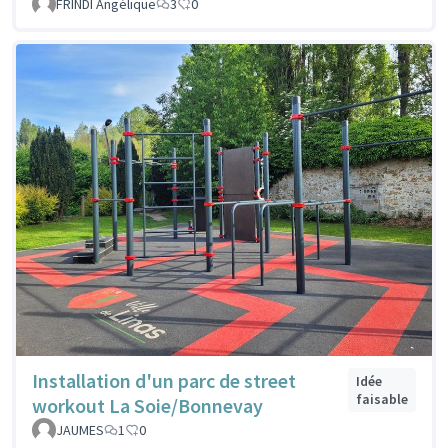
FRINDI Angélique
3
0
Installation d'un parc de street
Idée
faisable
workout La Soie/Bonnevay
JAUMES
1
0