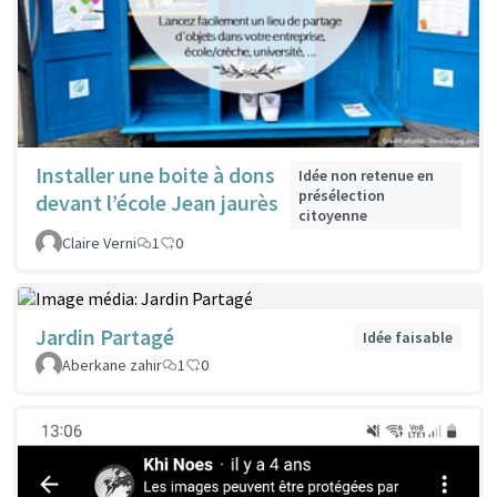
Installer une boite à dons
Idée non retenue en
présélection
devant l’école Jean jaurès
citoyenne
Claire Verni
1
0
Jardin Partagé
Idée faisable
Aberkane zahir
1
0