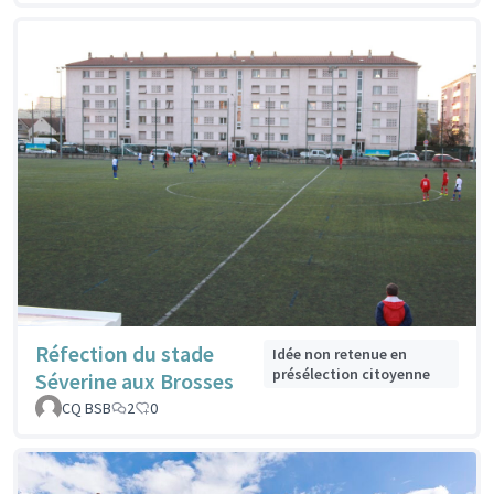
Réfection du stade
Idée non retenue en
présélection citoyenne
Séverine aux Brosses
CQ BSB
2
0