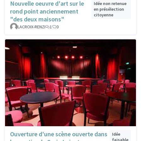
Nouvelle oeuvre d'art sur le
Idée non retenue
en présélection
rond point anciennement
citoyenne
"des deux maisons"
LACROIX-RENZI
1
0
Ouverture d'une scène ouverte dans
Idée
faisable