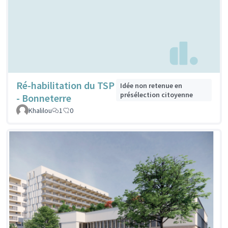
Ré-habilitation du TSP
Idée non retenue en
présélection citoyenne
- Bonneterre
Khalilou
1
0