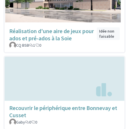
Réalisation d'une aire de jeux pour
Idée non
faisable
ados et pré-ados à la Soie
CQ BSB
1
0
Recouvrir le périphérique entre Bonnevay et
Cusset
Gaby
0
0