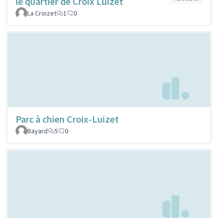
le quartier de Croix Luizet
La Croizet
1
0
Parc à chien Croix-Luizet
Bayard
5
0