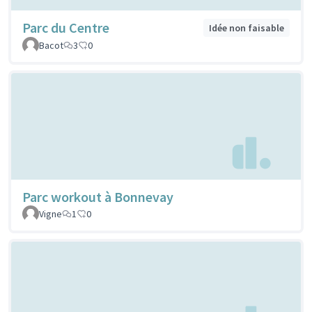
Parc du Centre
Idée non faisable
Bacot
3
0
Parc workout à Bonnevay
Vigne
1
0