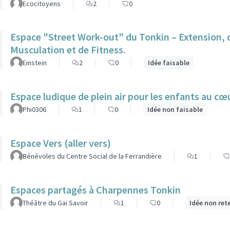
Ecocitoyens
2
0
Espace "Street Work-out" du Tonkin – Extension, d
Musculation et de Fitness.
Einstein
2
0
Idée faisable
Espace ludique de plein air pour les enfants au cœu
Phi0306
1
0
Idée non faisable
Espace Vers (aller vers)
Bénévoles du Centre Social de la Ferrandière
1
Espaces partagés à Charpennes Tonkin
Théâtre du Gai Savoir
1
0
Idée non ret