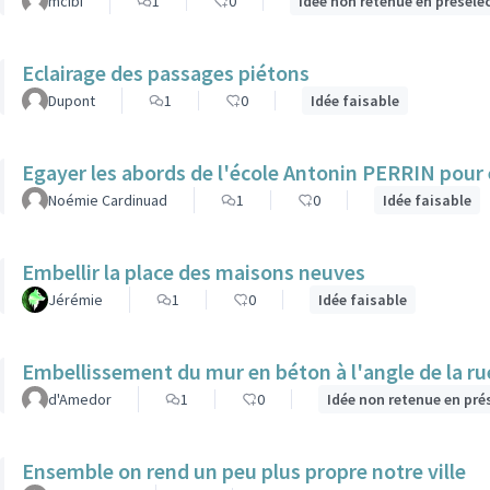
mcibi
1
0
Idée non retenue en préséle
Eclairage des passages piétons
Dupont
1
0
Idée faisable
Egayer les abords de l'école Antonin PERRIN pour e
Noémie Cardinuad
1
0
Idée faisable
Embellir la place des maisons neuves
Jérémie
1
0
Idée faisable
Embellissement du mur en béton à l'angle de la rue 
d'Amedor
1
0
Idée non retenue en pré
Ensemble on rend un peu plus propre notre ville