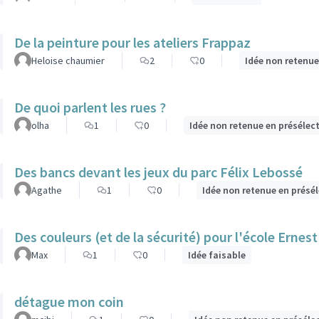
De la peinture pour les ateliers Frappaz
Heloise chaumier
2
0
Idée non retenue
De quoi parlent les rues ?
olha
1
0
Idée non retenue en présélec
Des bancs devant les jeux du parc Félix Lebossé
Agathe
1
0
Idée non retenue en présé
Des couleurs (et de la sécurité) pour l'école Ernest
Max
1
0
Idée faisable
détague mon coin