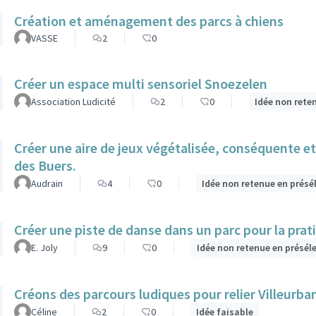
Création et aménagement des parcs à chiens
VASSE
2
0
Créer un espace multi sensoriel Snoezelen
Association Ludicité
2
0
Idée non rete
Créer une aire de jeux végétalisée, conséquente et 
des Buers.
Audrain
4
0
Idée non retenue en présé
Créer une piste de danse dans un parc pour la prati
E. Joly
9
0
Idée non retenue en présél
Créons des parcours ludiques pour relier Villeurba
Céline
2
0
Idée faisable