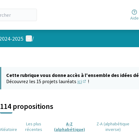
Aide
Menu utilisateur
 2024-2025
/
Cette rubrique vous donne accès à l'ensemble des idées dé
Découvrez les 15 projets lauréats
ici
!
(S'ouvre dans un nouvel on
114 propositions
Les plus
A-Z
Z-A (alphabétique
Aléatoire
récentes
(alphabétique)
inverse)