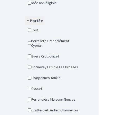
Idée non éligible
Portée
Tout
Perralière Grandclément
Cyprian
Buers Croix-Luizet
Bonnevay La Soie Les Brosses
Charpennes Tonkin
Cusset
Ferrandière Maisons-Neuves
Gratte-Ciel Dedieu Charmettes