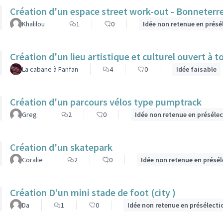
Création d'un espace street work-out - Bonneterr
Khalilou
1
0
Idée non retenue en présé
Création d'un lieu artistique et culturel ouvert à 
La cabane à Fanfan
4
0
Idée faisable
Création d'un parcours vélos type pumptrack
Greg
2
0
Idée non retenue en préséle
Création d'un skatepark
Coralie
2
0
Idée non retenue en présé
Création D’un mini stade de foot (city )
Da
1
0
Idée non retenue en présélecti