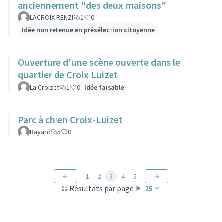
anciennement "des deux maisons"
LACROIX-RENZI
1
0
Idée non retenue en présélection citoyenne
Ouverture d'une scène ouverte dans le
quartier de Croix Luizet
La Croizet
1
0
Idée faisable
Parc à chien Croix-Luizet
Bayard
5
0
1
2
3
4
5
Résultats par page :
25