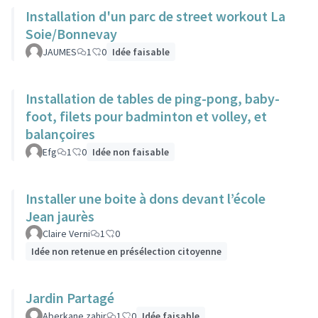
Installation d'un parc de street workout La
Soie/Bonnevay
JAUMES
1
0
Idée faisable
Installation de tables de ping-pong, baby-
foot, filets pour badminton et volley, et
balançoires
Efg
1
0
Idée non faisable
Installer une boite à dons devant l’école
Jean jaurès
Claire Verni
1
0
Idée non retenue en présélection citoyenne
Jardin Partagé
Aberkane zahir
1
0
Idée faisable