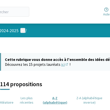
Aide
Menu utilisateur
 2024-2025
/
Cette rubrique vous donne accès à l'ensemble des idées dé
Découvrez les 15 projets lauréats
ici
!
(S'ouvre dans un nouvel on
114 propositions
Les plus
A-Z
Z-A (alphabétique
Aléatoire
récentes
(alphabétique)
inverse)