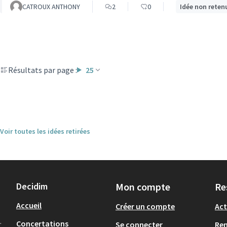
CATROUX ANTHONY
2
0
Idée non reten
Résultats par page :
25
Voir toutes les idées retirées
Decidim
Mon compte
Re
Accueil
Créer un compte
Act
.
Concertations
Se connecter
Re