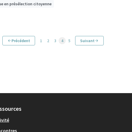
ue en présélection citoyenne
Précédent
1
2
3
4
5
Suivant
ssources
ivité
ncontres