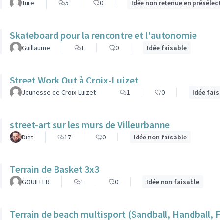
Ture
5
0
Idée non retenue en présélec
Skateboard pour la rencontre et l'autonomie
Guillaume
1
0
Idée faisable
Street Work Out à Croix-Luizet
Jeunesse de Croix-Luizet
1
0
Idée fai
street-art sur les murs de Villeurbanne
Diet
17
0
Idée non faisable
Terrain de Basket 3x3
GOUILLER
1
0
Idée non faisable
Terrain de beach multisport (Sandball, Handball, 