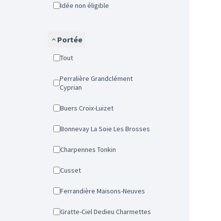
Idée non éligible
Portée
Tout
Perralière Grandclément
Cyprian
Buers Croix-Luizet
Bonnevay La Soie Les Brosses
Charpennes Tonkin
Cusset
Ferrandière Maisons-Neuves
Gratte-Ciel Dedieu Charmettes