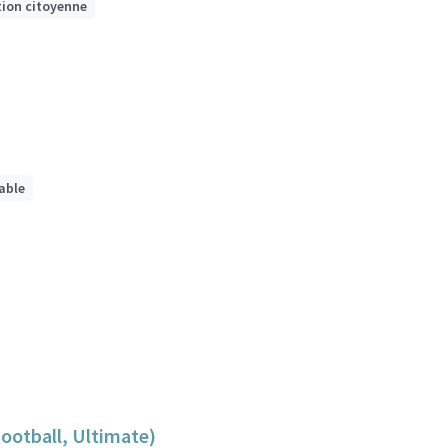
tion citoyenne
sable
Football, Ultimate)