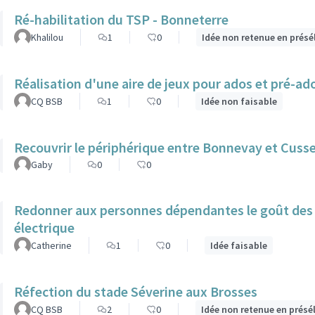
Ré-habilitation du TSP - Bonneterre
Khalilou
1
0
Idée non retenue en présé
Réalisation d'une aire de jeux pour ados et pré-ado
CQ BSB
1
0
Idée non faisable
Recouvrir le périphérique entre Bonnevay et Cuss
Gaby
0
0
Redonner aux personnes dépendantes le goût des b
électrique
Catherine
1
0
Idée faisable
Réfection du stade Séverine aux Brosses
CQ BSB
2
0
Idée non retenue en présé