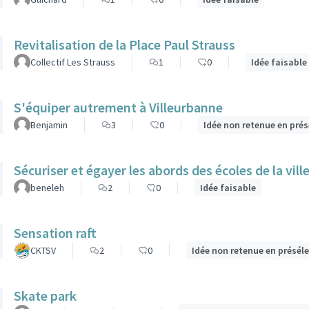
Revitalisation de la Place Paul Strauss
Collectif Les Strauss
1
0
Idée faisable
S'équiper autrement à Villeurbanne
Benjamin
3
0
Idée non retenue en pré
Sécuriser et égayer les abords des écoles de la vill
beneleh
2
0
Idée faisable
Sensation raft
CKTSV
2
0
Idée non retenue en présél
Skate park