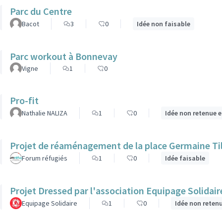
Parc du Centre
Bacot
3
0
Idée non faisable
Parc workout à Bonnevay
Vigne
1
0
Pro-fit
Nathalie NALIZA
1
0
Idée non retenue e
Projet de réaménagement de la place Germaine Til
Forum réfugiés
1
0
Idée faisable
Projet Dressed par l'association Equipage Solidair
Equipage Solidaire
1
0
Idée non reten