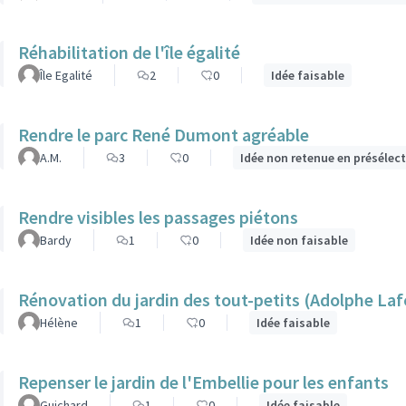
Réhabilitation de l'île égalité
Île Egalité
2
0
Idée faisable
Rendre le parc René Dumont agréable
A.M.
3
0
Idée non retenue en présélec
Rendre visibles les passages piétons
Bardy
1
0
Idée non faisable
Rénovation du jardin des tout-petits (Adolphe Laf
Hélène
1
0
Idée faisable
Repenser le jardin de l'Embellie pour les enfants
Guichard
1
0
Idée faisable