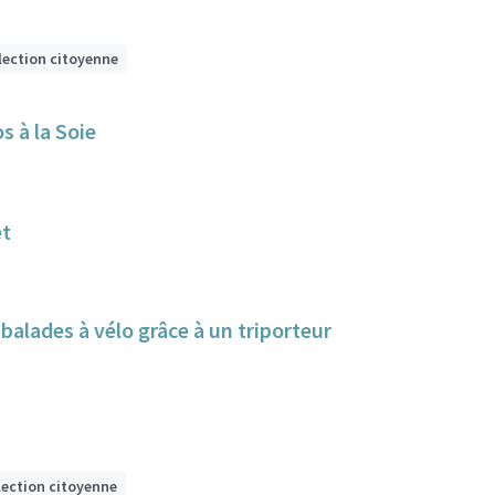
lection citoyenne
s à la Soie
et
alades à vélo grâce à un triporteur
lection citoyenne