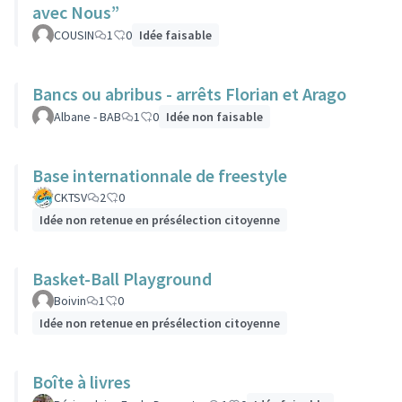
avec Nous”
COUSIN
1
0
Idée faisable
Bancs ou abribus - arrêts Florian et Arago
Albane - BAB
1
0
Idée non faisable
Base internationnale de freestyle
CKTSV
2
0
Idée non retenue en présélection citoyenne
Basket-Ball Playground
Boivin
1
0
Idée non retenue en présélection citoyenne
Boîte à livres