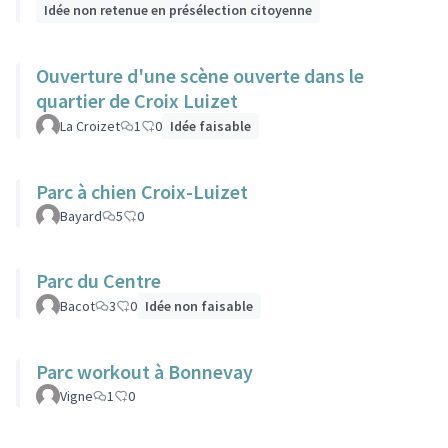
Idée non retenue en présélection citoyenne
Ouverture d'une scène ouverte dans le
quartier de Croix Luizet
La Croizet
1
0
Idée faisable
Parc à chien Croix-Luizet
Bayard
5
0
Parc du Centre
Bacot
3
0
Idée non faisable
Parc workout à Bonnevay
Vigne
1
0