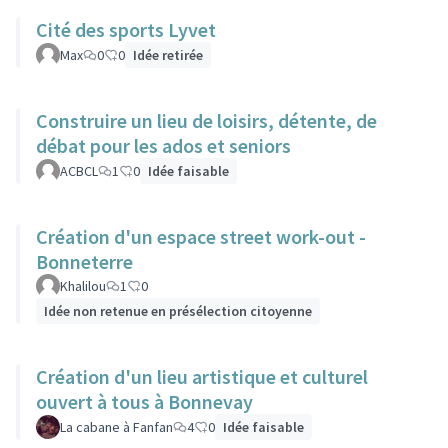
Cité des sports Lyvet
Max
0
0
Idée retirée
Construire un lieu de loisirs, détente, de
débat pour les ados et seniors
ACBCL
1
0
Idée faisable
Création d'un espace street work-out -
Bonneterre
Khalilou
1
0
Idée non retenue en présélection citoyenne
Création d'un lieu artistique et culturel
ouvert à tous à Bonnevay
La cabane à Fanfan
4
0
Idée faisable