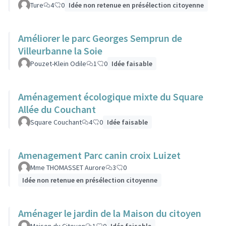
Ture
4
0
Idée non retenue en présélection citoyenne
Améliorer le parc Georges Semprun de
Villeurbanne la Soie
Pouzet-Klein Odile
1
0
Idée faisable
Aménagement écologique mixte du Square
Allée du Couchant
Square Couchant
4
0
Idée faisable
Amenagement Parc canin croix Luizet
Mme THOMASSET Aurore
3
0
Idée non retenue en présélection citoyenne
Aménager le jardin de la Maison du citoyen