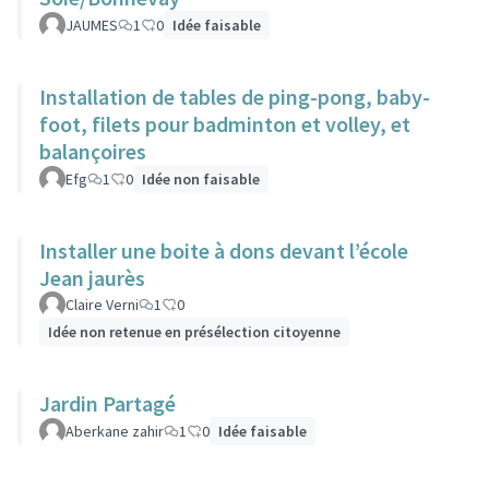
JAUMES
1
0
Idée faisable
Installation de tables de ping-pong, baby-
foot, filets pour badminton et volley, et
balançoires
Efg
1
0
Idée non faisable
Installer une boite à dons devant l’école
Jean jaurès
Claire Verni
1
0
Idée non retenue en présélection citoyenne
Jardin Partagé
Aberkane zahir
1
0
Idée faisable