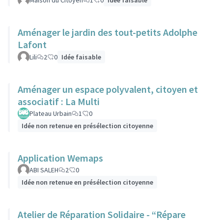
Maison du Citoyen
1
0
Idée faisable
Aménager le jardin des tout-petits Adolphe
Lafont
Lili
2
0
Idée faisable
Aménager un espace polyvalent, citoyen et
associatif : La Multi
Plateau Urbain
1
0
Idée non retenue en présélection citoyenne
Application Wemaps
ABI SALEH
2
0
Idée non retenue en présélection citoyenne
Atelier de Réparation Solidaire - “Répare