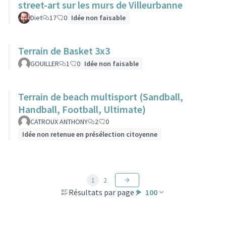
street-art sur les murs de Villeurbanne
Diet
17
0
Idée non faisable
Terrain de Basket 3x3
GOUILLER
1
0
Idée non faisable
Terrain de beach multisport (Sandball,
Handball, Football, Ultimate)
CATROUX ANTHONY
2
0
Idée non retenue en présélection citoyenne
1
2
Résultats par page :
100