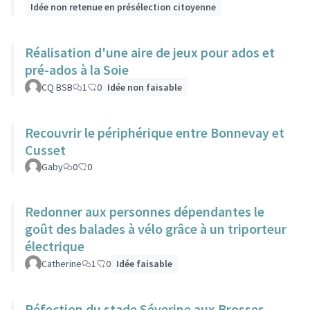
Idée non retenue en présélection citoyenne
Réalisation d'une aire de jeux pour ados et
pré-ados à la Soie
CQ BSB
1
0
Idée non faisable
Recouvrir le périphérique entre Bonnevay et
Cusset
Gaby
0
0
Redonner aux personnes dépendantes le
goût des balades à vélo grâce à un triporteur
électrique
Catherine
1
0
Idée faisable
Réfection du stade Séverine aux Brosses