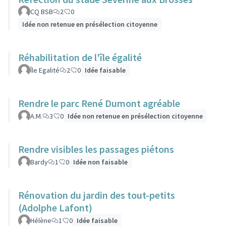
CQ BSB
2
0
Idée non retenue en présélection citoyenne
Réhabilitation de l'île égalité
Île Egalité
2
0
Idée faisable
Rendre le parc René Dumont agréable
A.M.
3
0
Idée non retenue en présélection citoyenne
Rendre visibles les passages piétons
Bardy
1
0
Idée non faisable
Rénovation du jardin des tout-petits
(Adolphe Lafont)
Hélène
1
0
Idée faisable