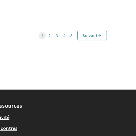
1
2
3
4
5
Suivant
ssources
ivité
ncontres