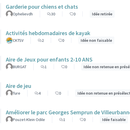
Garderie pour chiens et chats
Ophelievdh
30
0
Idée retirée
Activités hebdomadaires de kayak
CKTSV
2
0
Idée non faisable
Aire de Jeux pour enfants 2-10 ANS
BURGAT
1
0
Idée non retenue en présé
Aire de jeu
Ture
4
0
Idée non retenue en présélec
Améliorer le parc Georges Semprun de Villeurbanne
Pouzet-Klein Odile
1
0
Idée faisable