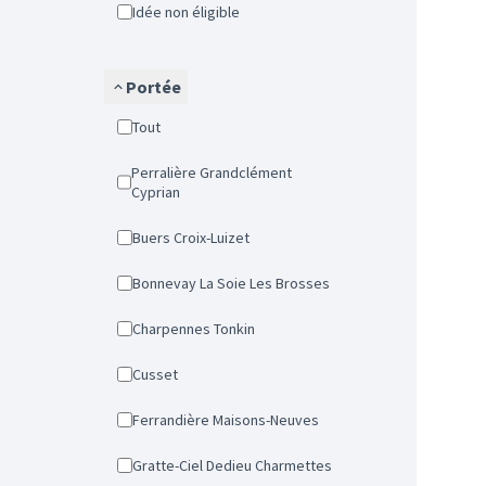
Idée non éligible
Portée
Tout
Perralière Grandclément
Cyprian
Buers Croix-Luizet
Bonnevay La Soie Les Brosses
Charpennes Tonkin
Cusset
Ferrandière Maisons-Neuves
Gratte-Ciel Dedieu Charmettes