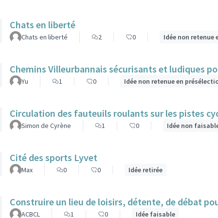
Chats en liberté
Chats en liberté
2
0
Idée non retenue 
Chemins Villeurbannais sécurisants et ludiques po
Yu
1
0
Idée non retenue en présélecti
Circulation des fauteuils roulants sur les pistes cy
Simon de Cyrène
1
0
Idée non faisabl
Cité des sports Lyvet
Max
0
0
Idée retirée
Construire
ACBCL
1
0
Idée faisable