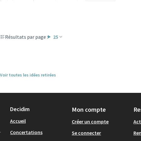
Résultats par page :
25
Voir toutes les idées retirées
Decidim
Mon compte
Re
Accueil
Créer un compte
Act
.
Concertations
Se connecter
Re