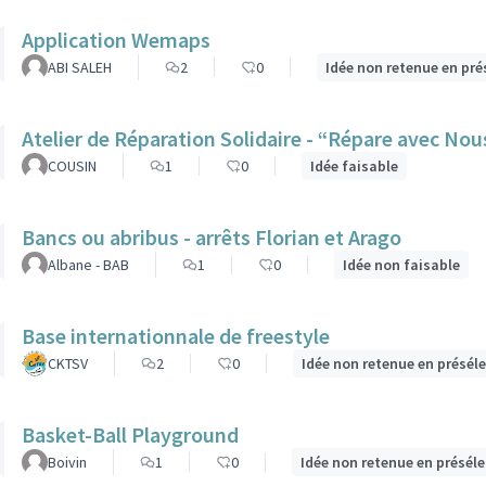
Application Wemaps
ABI SALEH
2
0
Idée non retenue en pré
Atelier de Réparation Solidaire - “Répare avec Nou
COUSIN
1
0
Idée faisable
Bancs ou abribus - arrêts Florian et Arago
Albane - BAB
1
0
Idée non faisable
Base internationnale de freestyle
CKTSV
2
0
Idée non retenue en présél
Basket-Ball Playground
Boivin
1
0
Idée non retenue en présél