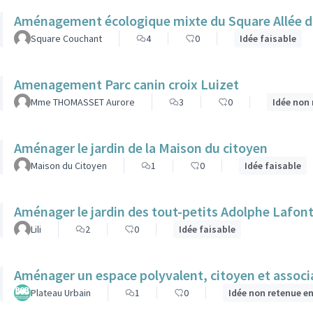
Aménagement écologique mixte du Square Allée 
Square Couchant
4
0
Idée faisable
Amenagement Parc canin croix Luizet
Mme THOMASSET Aurore
3
0
Idée non 
Aménager le jardin de la Maison du citoyen
Maison du Citoyen
1
0
Idée faisable
Aménager le jardin des tout-petits Adolphe Lafon
Lili
2
0
Idée faisable
Aménager un espace polyvalent, citoyen et associat
Plateau Urbain
1
0
Idée non retenue e