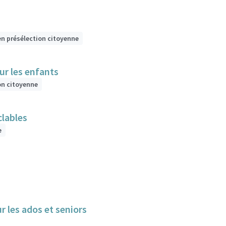
en présélection citoyenne
ur les enfants
on citoyenne
clables
e
 un lieu de loisirs, détente, de débat pour les ados et seniors