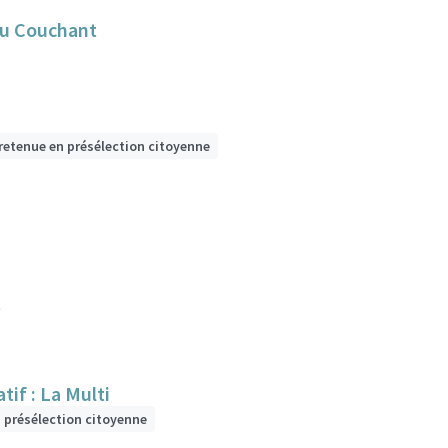
du Couchant
retenue en présélection citoyenne
t
if : La Multi
n présélection citoyenne