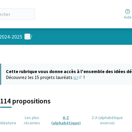
Aide
Menu utilisateur
 2024-2025
/
Cette rubrique vous donne accès à l'ensemble des idées dé
Découvrez les 15 projets lauréats
ici
!
(S'ouvre dans un nouvel on
114 propositions
Les plus
A-Z
Z-A (alphabétique
Aléatoire
récentes
(alphabétique)
inverse)