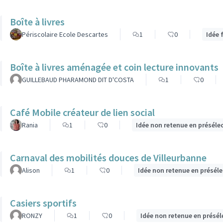
Boîte à livres
Périscolaire Ecole Descartes
1
0
Idée 
Boîte à livres aménagée et coin lecture innovants
GUILLEBAUD PHARAMOND DIT D'COSTA
1
0
Café Mobile créateur de lien social
Rania
1
0
Idée non retenue en préséle
Carnaval des mobilités douces de Villeurbanne
Alison
1
0
Idée non retenue en présél
Casiers sportifs
RONZY
1
0
Idée non retenue en présél