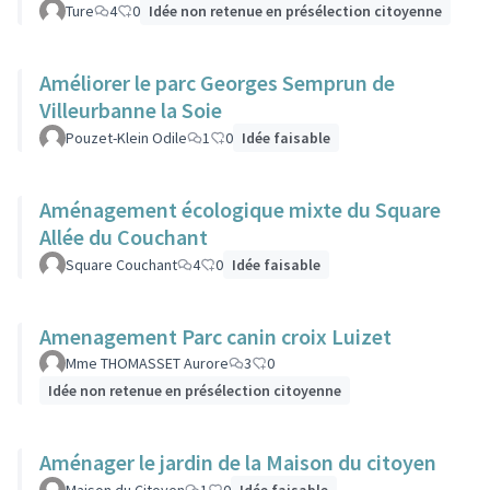
Ture
4
0
Idée non retenue en présélection citoyenne
Améliorer le parc Georges Semprun de
Villeurbanne la Soie
Pouzet-Klein Odile
1
0
Idée faisable
Aménagement écologique mixte du Square
Allée du Couchant
Square Couchant
4
0
Idée faisable
Amenagement Parc canin croix Luizet
Mme THOMASSET Aurore
3
0
Idée non retenue en présélection citoyenne
Aménager le jardin de la Maison du citoyen