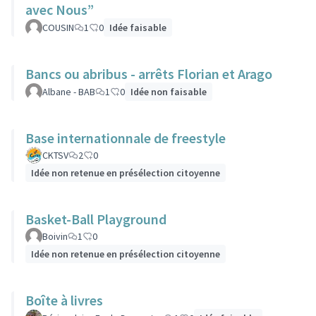
avec Nous”
COUSIN
1
0
Idée faisable
Bancs ou abribus - arrêts Florian et Arago
Albane - BAB
1
0
Idée non faisable
Base internationnale de freestyle
CKTSV
2
0
Idée non retenue en présélection citoyenne
Basket-Ball Playground
Boivin
1
0
Idée non retenue en présélection citoyenne
Boîte à livres