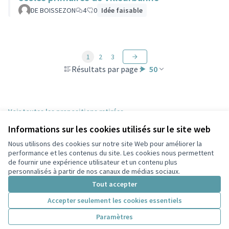
DE BOISSEZON
4
0
Idée faisable
1
2
3
Résultats par page :
50
Voir toutes les propositions retirées
Informations sur les cookies utilisés sur le site web
Nous utilisons des cookies sur notre site Web pour améliorer la
Conditions d'utilisation
performance et les contenus du site. Les cookies nous permettent
Paramètres des cookies
de fournir une expérience utilisateur et un contenu plus
Participez Villeurbanne sur X
Participez Villeurbanne sur Facebook
Participez Villeurbanne sur Instagram
Participez Villeurbanne sur YouTube
personnalisés à partir de nos canaux de médias sociaux.
(Lien externe)
(Lien externe)
(Lien externe)
(Lien externe)
Tout accepter
Accepter seulement les cookies essentiels
Licence Cre
(Lien extern
Paramètres
(Lien externe)
Site réalisé grâce au
logiciel libre Decidim
.
(Lien externe)