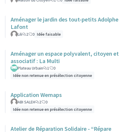
Maison du Citoyen
1
0
Idée faisable
Aménager le jardin des tout-petits Adolphe
Lafont
Lili
2
0
Idée faisable
Aménager un espace polyvalent, citoyen et
associatif : La Multi
Plateau Urbain
1
0
Idée non retenue en présélection citoyenne
Application Wemaps
ABI SALEH
2
0
Idée non retenue en présélection citoyenne
Atelier de Réparation Solidaire - “Répare