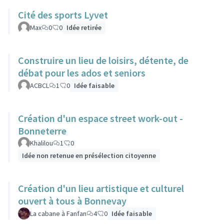
Cité des sports Lyvet
Max
0
0
Idée retirée
Construire un lieu de loisirs, détente, de
débat pour les ados et seniors
ACBCL
1
0
Idée faisable
Création d'un espace street work-out -
Bonneterre
Khalilou
1
0
Idée non retenue en présélection citoyenne
Création d'un lieu artistique et culturel
ouvert à tous à Bonnevay
La cabane à Fanfan
4
0
Idée faisable