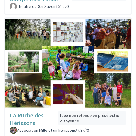
Théâtre du Gai Savoir
1
0
La Ruche des
Idée non retenue en présélection
citoyenne
Hérissons
Association Mille et un hérissons
3
0