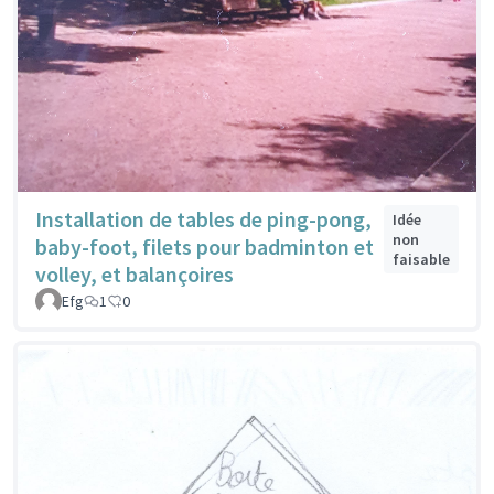
Installation de tables de ping-pong,
Idée
non
baby-foot, filets pour badminton et
faisable
volley, et balançoires
Efg
1
0