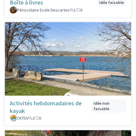
Boîte à livres
Idée faisable
Périscolaire Ecole Descartes
1
0
Activités hebdomadaires de
Idée non
faisable
kayak
CKTSV
2
0