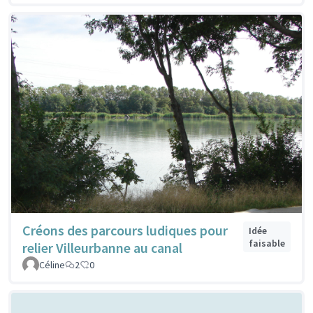
Créons des parcours ludiques pour
Idée
faisable
relier Villeurbanne au canal
Céline
2
0