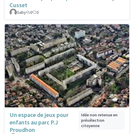
Cusset
Gaby
0
0
Un espace de jeux pour
Idée non retenue en
présélection
enfants au parc P.J
citoyenne
Proudhon