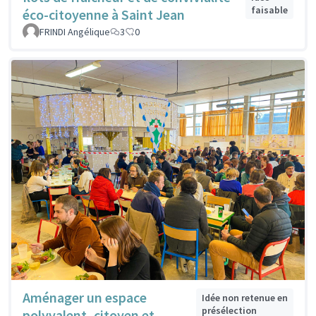
faisable
éco-citoyenne à Saint Jean
FRINDI Angélique
3
0
Aménager un espace
Idée non retenue en
présélection
polyvalent, citoyen et