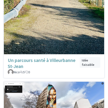
Un parcours santé à Villeurbanne
Idée
faisable
St-Jean
Nico
5
0