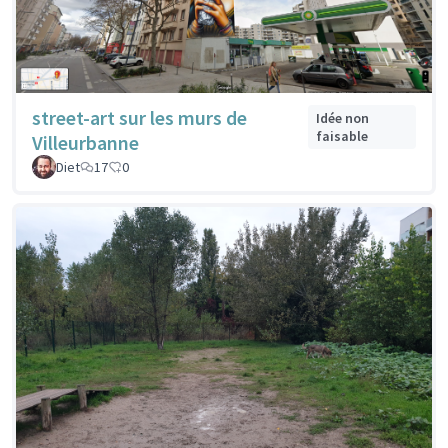
street-art sur les murs de
Idée non
faisable
Villeurbanne
Diet
17
0