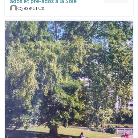
ados et pré-ados à la Soie
CQ BSB
1
0