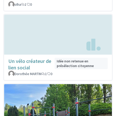
olha
1
0
Un vélo créateur de
Idée non retenue en
présélection citoyenne
lien social
Dorothée MARTIN
1
0