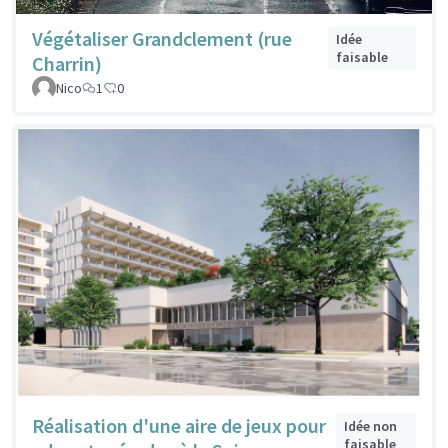
Végétaliser Grandclement (rue
Idée
faisable
Charrin)
Nico
1
0
Réalisation d'une aire de jeux pour
Idée non
faisable