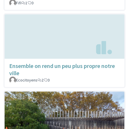
Fifi
1
0
Ensemble on rend un peu plus propre notre
ville
Ecocitoyens
2
0