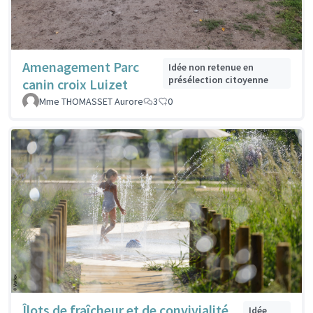
Amenagement Parc
Idée non retenue en
présélection citoyenne
canin croix Luizet
Mme THOMASSET Aurore
3
0
Îlots de fraîcheur et de convivialité
Idée