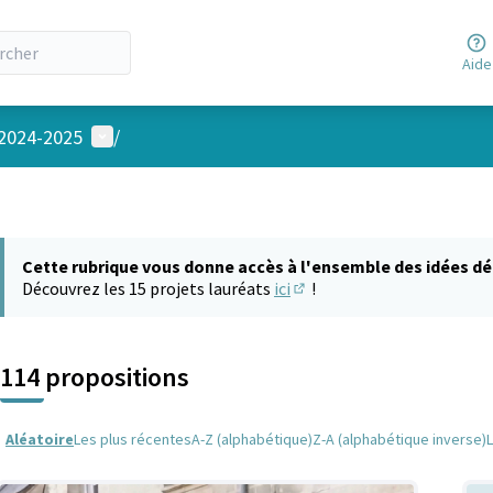
Aide
Menu utilisateur
 2024-2025
/
Cette rubrique vous donne accès à l'ensemble des idées dé
Découvrez les 15 projets lauréats
ici
!
(S'ouvre dans un nouvel on
114 propositions
Aléatoire
Les plus récentes
A-Z (alphabétique)
Z-A (alphabétique inverse)