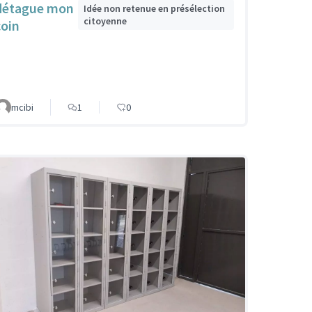
détague mon
Idée non retenue en présélection
citoyenne
coin
mcibi
1
0