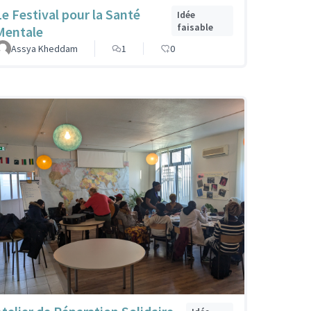
Le Festival pour la Santé
Idée
faisable
Mentale
Assya Kheddam
1
0