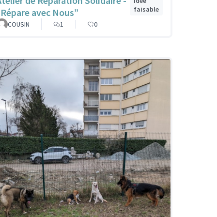
Atelier de Réparation Solidaire -
Idée
faisable
“Répare avec Nous”
COUSIN
1
0