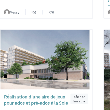
Messy
1
0
Réalisation d'une aire de jeux
Idée non
faisable
pour ados et pré-ados à la Soie