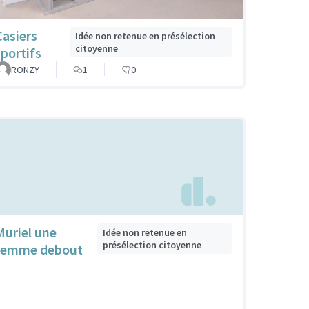
Casiers
Idée non retenue en présélection
citoyenne
sportifs
RONZY
1
0
Muriel une
Idée non retenue en
présélection citoyenne
femme debout