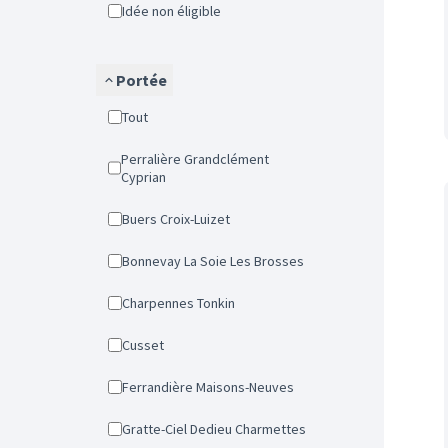
Idée non éligible
Portée
Tout
Perralière Grandclément
Cyprian
Buers Croix-Luizet
Bonnevay La Soie Les Brosses
Charpennes Tonkin
Cusset
Ferrandière Maisons-Neuves
Gratte-Ciel Dedieu Charmettes