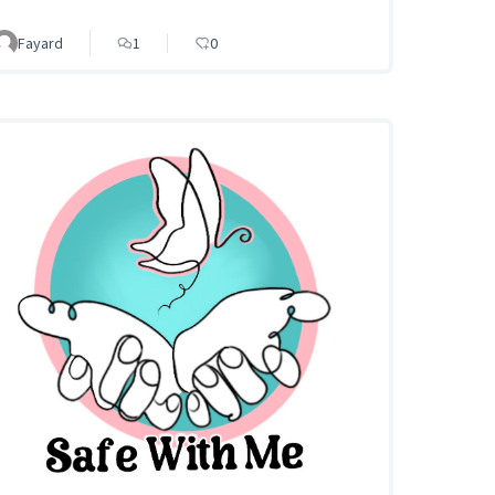
Fayard
1
0