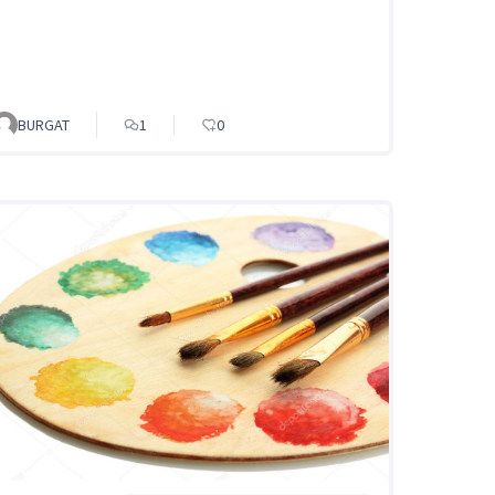
BURGAT
1
0