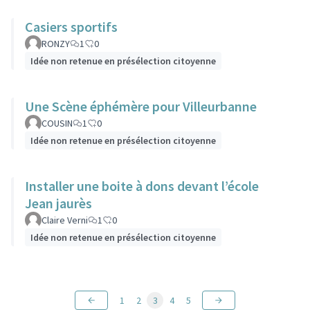
Casiers sportifs
RONZY
1
0
Idée non retenue en présélection citoyenne
Une Scène éphémère pour Villeurbanne
COUSIN
1
0
Idée non retenue en présélection citoyenne
Installer une boite à dons devant l’école
Jean jaurès
Claire Verni
1
0
Idée non retenue en présélection citoyenne
1
2
3
4
5