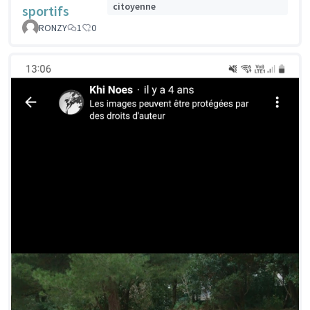
citoyenne
sportifs
RONZY
1
0