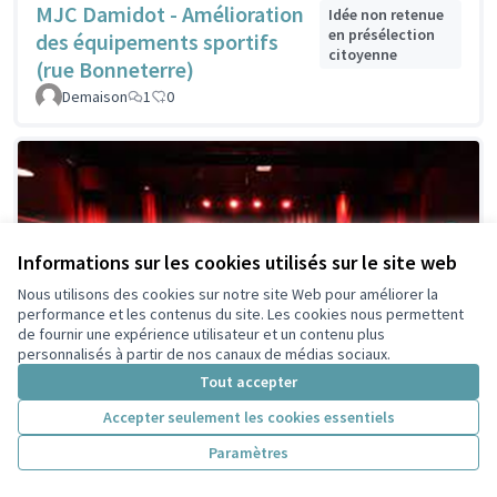
MJC Damidot - Amélioration
Idée non retenue
en présélection
des équipements sportifs
citoyenne
(rue Bonneterre)
Demaison
1
0
Informations sur les cookies utilisés sur le site web
Nous utilisons des cookies sur notre site Web pour améliorer la
performance et les contenus du site. Les cookies nous permettent
de fournir une expérience utilisateur et un contenu plus
personnalisés à partir de nos canaux de médias sociaux.
Tout accepter
Accepter seulement les cookies essentiels
Paramètres
Ouverture d'une scène ouverte dans
Idée
faisable