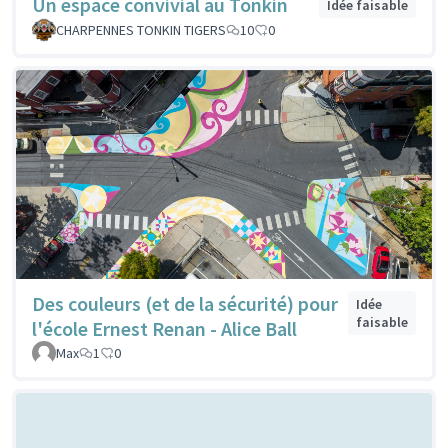
Un espace convivial au Tonkin
Idée faisable
CHARPENNES TONKIN TIGERS
10
0
Des couleurs (et de la sécurité) pour
Idée
faisable
l'école Ernest Renan - Alice Ball
Max
1
0