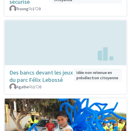
sécurisé
Truong
1
0
Des bancs devant les jeux
Idée non retenue en
présélection citoyenne
du parc Félix Lebossé
Agathe
1
0