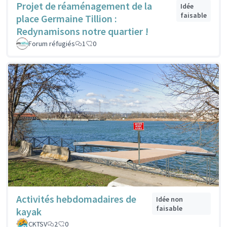
Projet de réaménagement de la
Idée
faisable
place Germaine Tillion :
Redynamisons notre quartier !
Forum réfugiés
1
0
Activités hebdomadaires de
Idée non
faisable
kayak
CKTSV
2
0