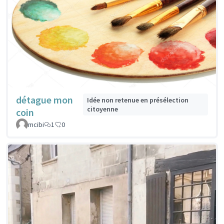
détague mon
Idée non retenue en présélection
citoyenne
coin
mcibi
1
0