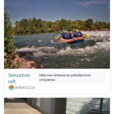
Sensation
Idée non retenue en présélection
citoyenne
raft
CKTSV
2
0