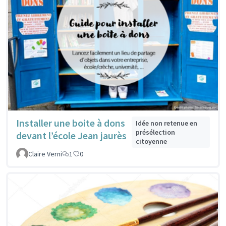
Installer une boite à dons
Idée non retenue en
présélection
devant l’école Jean jaurès
citoyenne
Claire Verni
1
0