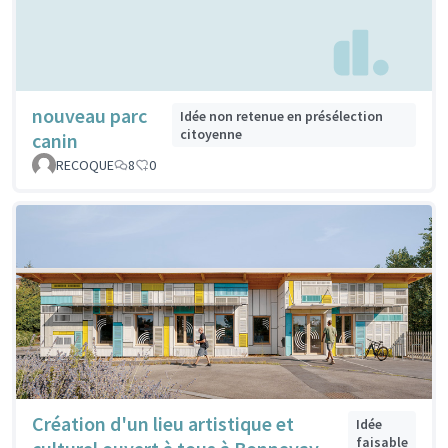
nouveau parc
Idée non retenue en présélection
citoyenne
canin
RECOQUE
8
0
Création d'un lieu artistique et
Idée
faisable