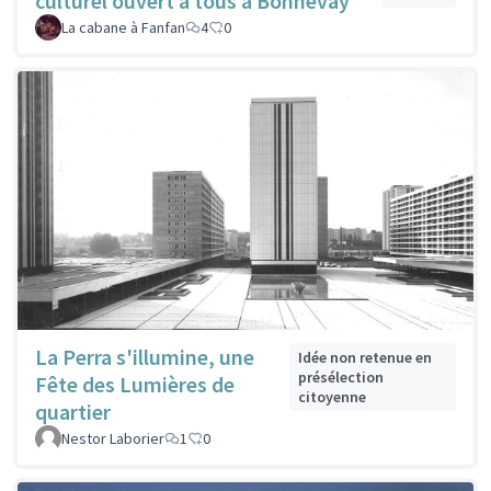
culturel ouvert à tous à Bonnevay
La cabane à Fanfan
4
0
La Perra s'illumine, une
Idée non retenue en
présélection
Fête des Lumières de
citoyenne
quartier
Nestor Laborier
1
0