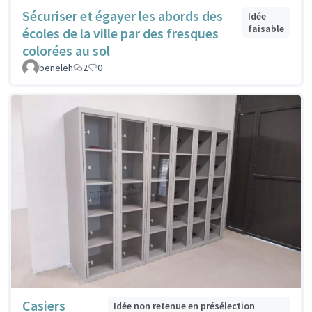
Sécuriser et égayer les abords des
Idée
faisable
écoles de la ville par des fresques
colorées au sol
beneleh
2
0
Casiers
Idée non retenue en présélection