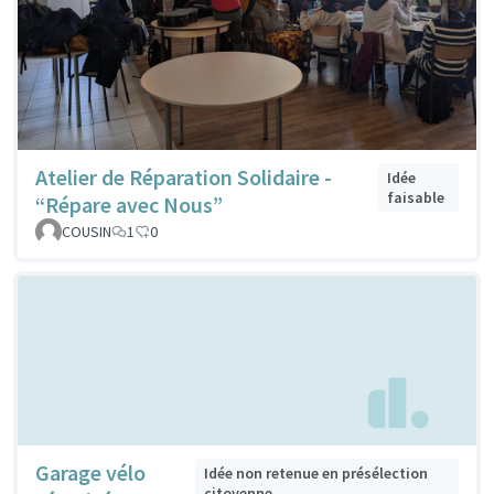
Atelier de Réparation Solidaire -
Idée
faisable
“Répare avec Nous”
COUSIN
1
0
Garage vélo
Idée non retenue en présélection
citoyenne