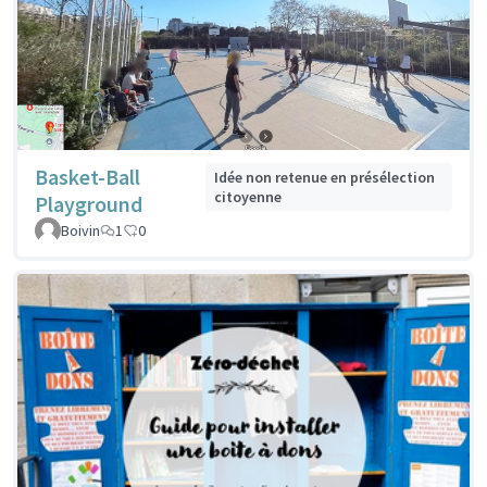
Basket-Ball
Idée non retenue en présélection
citoyenne
Playground
Boivin
1
0