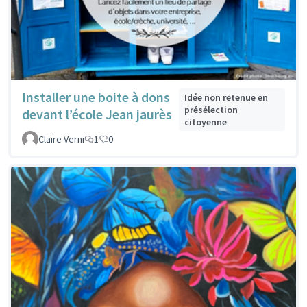
Installer une boite à dons
Idée non retenue en
présélection
devant l’école Jean jaurès
citoyenne
Claire Verni
1
0