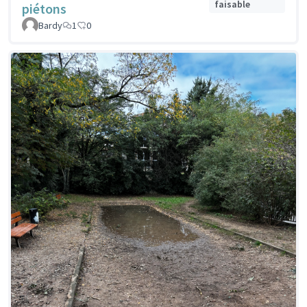
faisable
piétons
Bardy
1
0