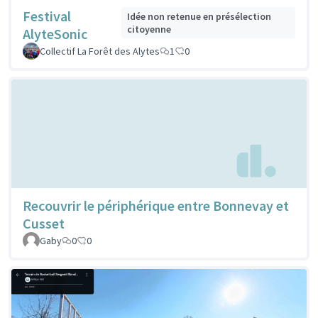
Festival
Idée non retenue en présélection
citoyenne
AlyteSonic
Collectif La Forêt des Alytes
1
0
Recouvrir le périphérique entre Bonnevay et
Cusset
Gaby
0
0