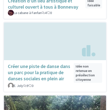
Création d'un lieu artistique et
Idée
faisable
culturel ouvert à tous à Bonnevay
La cabane à Fanfan
4
0
Créer une piste de danse dans
Idée non
retenue en
un parc pour la pratique de
présélection
danses sociales en plein air
citoyenne
E. Joly
9
0