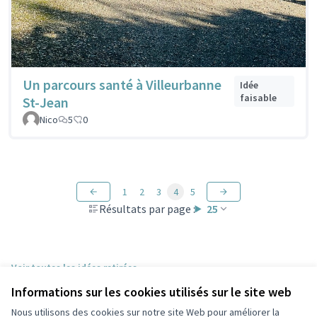
Un parcours santé à Villeurbanne
Idée
faisable
St-Jean
Nico
5
0
1
2
3
4
5
Résultats par page :
25
Voir toutes les idées retirées
Informations sur les cookies utilisés sur le site web
Nous utilisons des cookies sur notre site Web pour améliorer la
Conditions d'utilisation