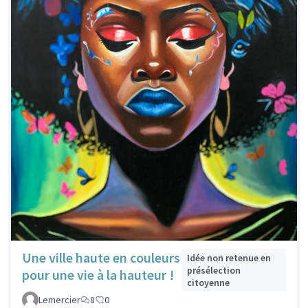
Une ville haute en couleurs
Idée non retenue en
présélection
pour une vie à la hauteur !
citoyenne
Lemercier
8
0