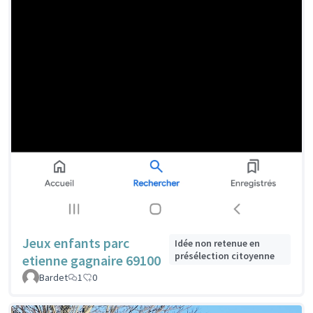
Jeux enfants parc
Idée non retenue en
présélection citoyenne
etienne gagnaire 69100
Bardet
1
0