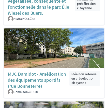
végétalisée, conséquente et
présélection
fonctionnelle dans le parc Élie
citoyenne
Wiesel des Buers.
Audrain
4
0
MJC Damidot - Amélioration
Idée non retenue
en présélection
des équipements sportifs
citoyenne
(rue Bonneterre)
Demaison
1
0