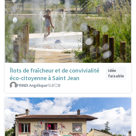
Îlots de fraîcheur et de convivialité
Idée
faisable
éco-citoyenne à Saint Jean
FRINDI Angélique
3
0