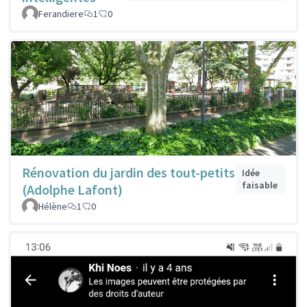
Ferandiere
1
0
Rénovation du jardin des tout-petits
Idée
faisable
(Adolphe Lafont)
Hélène
1
0