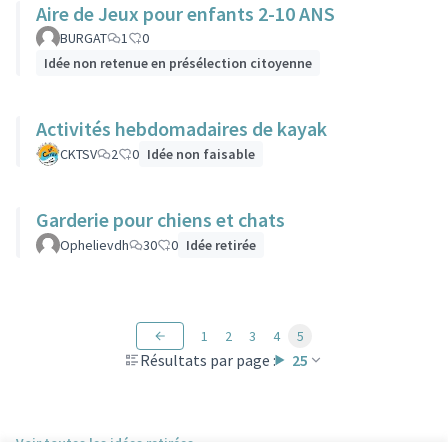
Aire de Jeux pour enfants 2-10 ANS
BURGAT
1
0
Idée non retenue en présélection citoyenne
Activités hebdomadaires de kayak
CKTSV
2
0
Idée non faisable
Garderie pour chiens et chats
Ophelievdh
30
0
Idée retirée
1
2
3
4
5
Résultats par page :
25
Voir toutes les idées retirées