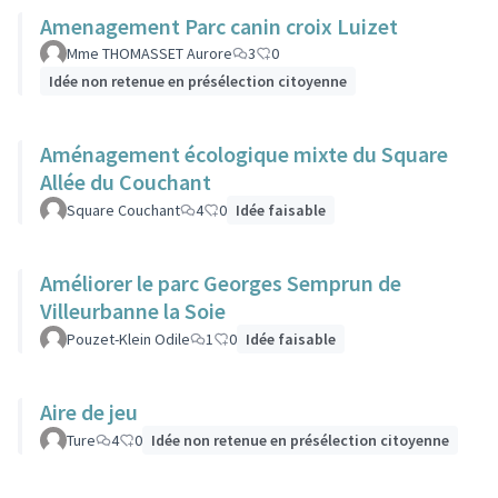
Amenagement Parc canin croix Luizet
Mme THOMASSET Aurore
3
0
Idée non retenue en présélection citoyenne
Aménagement écologique mixte du Square
Allée du Couchant
Square Couchant
4
0
Idée faisable
Améliorer le parc Georges Semprun de
Villeurbanne la Soie
Pouzet-Klein Odile
1
0
Idée faisable
Aire de jeu
Ture
4
0
Idée non retenue en présélection citoyenne