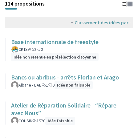
114 propositions
Classement des idées par :
Base internationnale de freestyle
CKTSV
2
0
Idée non retenue en présélection citoyenne
Bancs ou abribus - arrêts Florian et Arago
Albane - BAB
1
0
Idée non faisable
Atelier de Réparation Solidaire - “Répare
avec Nous”
COUSIN
1
0
Idée faisable