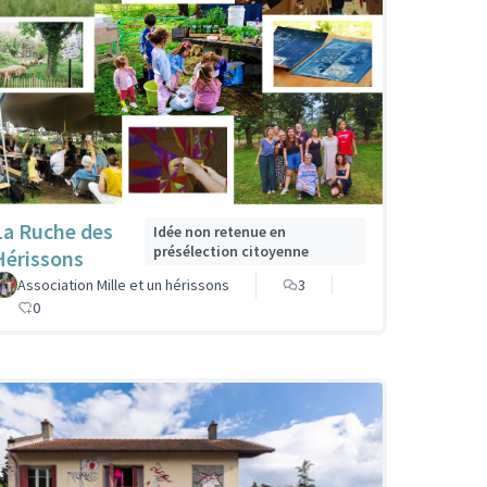
La Ruche des
Idée non retenue en
présélection citoyenne
Hérissons
Association Mille et un hérissons
3
0