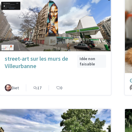
street-art sur les murs de
Idée non
faisable
Villeurbanne
Diet
17
0