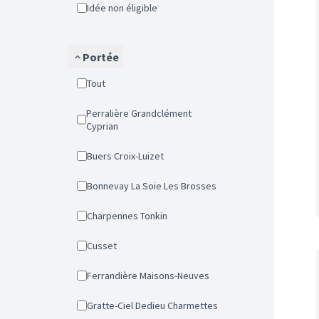
Idée non éligible
Portée
Tout
Perralière Grandclément
Cyprian
Buers Croix-Luizet
Bonnevay La Soie Les Brosses
Charpennes Tonkin
Cusset
Ferrandière Maisons-Neuves
Gratte-Ciel Dedieu Charmettes