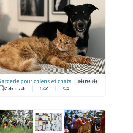
Garderie pour chiens et chats
Idée retirée
Ophelievdh
30
0