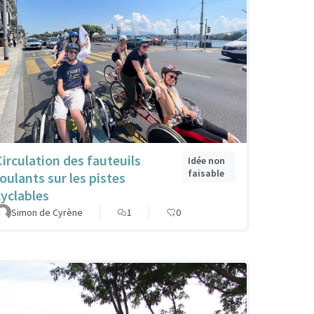
Circulation des fauteuils
Idée non
faisable
roulants sur les pistes
cyclables
Simon de Cyrène
1
0