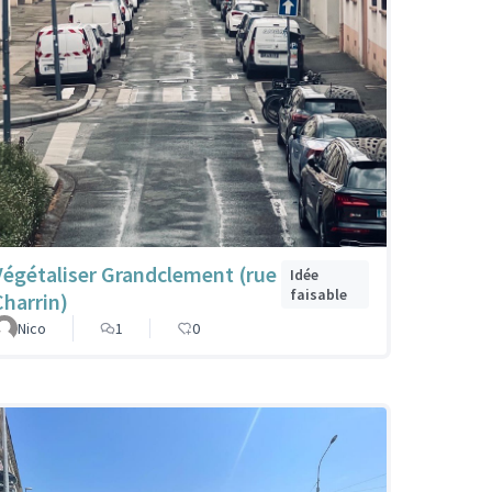
Végétaliser Grandclement (rue
Idée
faisable
Charrin)
Nico
1
0