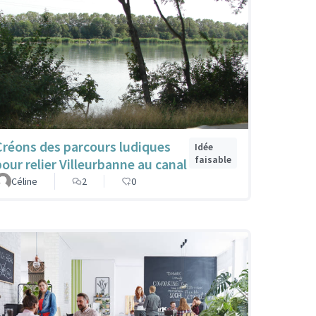
Créons des parcours ludiques
Idée
faisable
pour relier Villeurbanne au canal
Céline
2
0