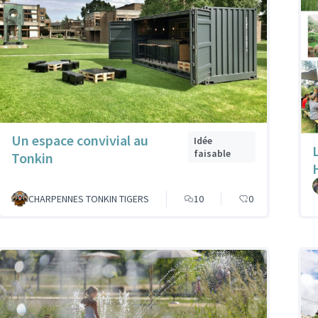
Un espace convivial au
Idée
faisable
Tonkin
CHARPENNES TONKIN TIGERS
10
0