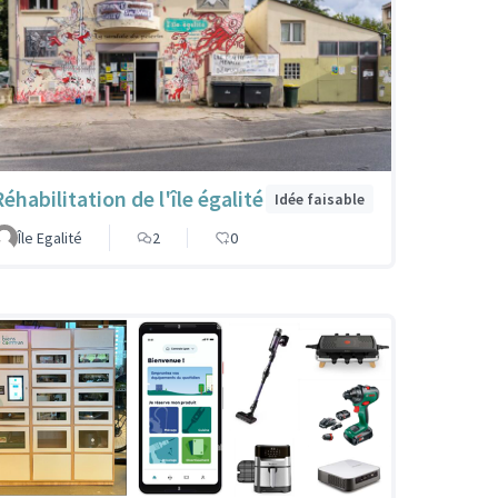
éhabilitation de l'île égalité
Idée faisable
Île Egalité
2
0