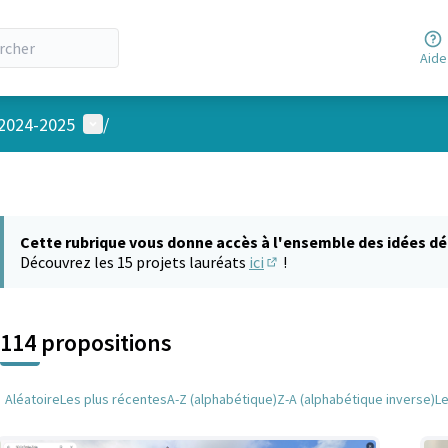
Aide
Menu utilisateur
 2024-2025
/
Cette rubrique vous donne accès à l'ensemble des idées dé
Découvrez les 15 projets lauréats
ici
!
(S'ouvre dans un nouvel on
114 propositions
Aléatoire
Les plus récentes
A-Z (alphabétique)
Z-A (alphabétique inverse)
L