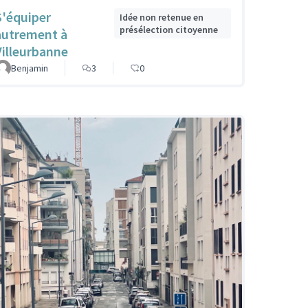
S'équiper
Idée non retenue en
présélection citoyenne
autrement à
Villeurbanne
Benjamin
3
0