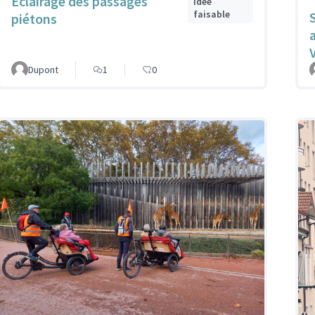
Eclairage des passages
Idée
faisable
piétons
Dupont
1
0