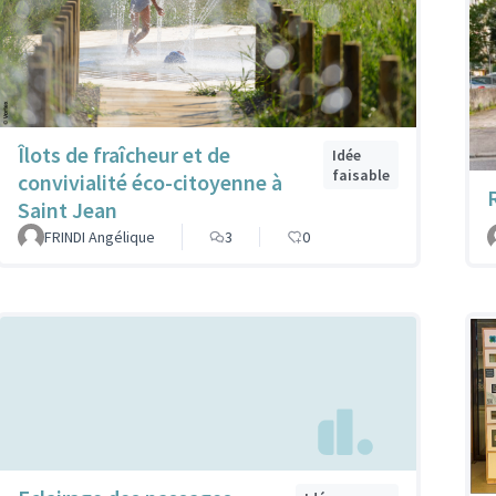
Îlots de fraîcheur et de
Idée
faisable
convivialité éco-citoyenne à
R
Saint Jean
FRINDI Angélique
3
0