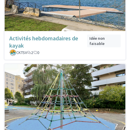
Activités hebdomadaires de
Idée non
faisable
kayak
CKTSV
2
0