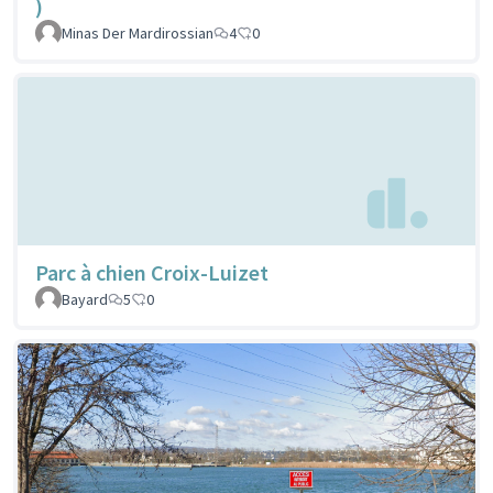
)
Minas Der Mardirossian
4
0
Parc à chien Croix-Luizet
Bayard
5
0