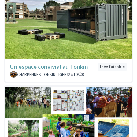
Un espace convivial au Tonkin
Idée faisable
CHARPENNES TONKIN TIGERS
10
0