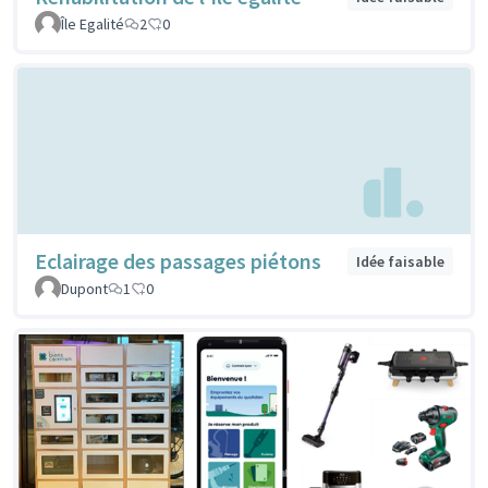
Île Egalité
2
0
Eclairage des passages piétons
Idée faisable
Dupont
1
0