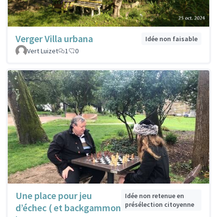
Verger Villa urbana
Idée non faisable
Vert Luizet
1
0
Une place pour jeu
Idée non retenue en
présélection citoyenne
d’échec ( et backgammon