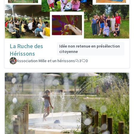
La Ruche des
Idée non retenue en présélection
citoyenne
Hérissons
Association Mille et un hérissons
3
0