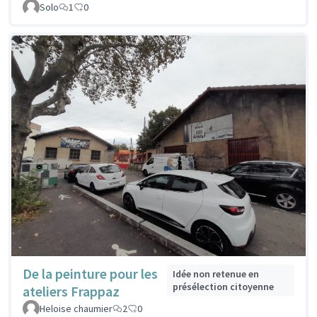
Solo
1
0
De la peinture pour les
Idée non retenue en
présélection citoyenne
ateliers Frappaz
Heloise chaumier
2
0