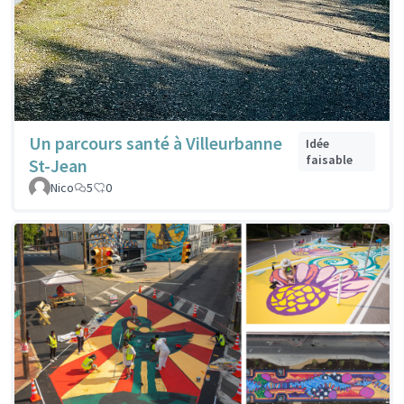
Un parcours santé à Villeurbanne
Idée
faisable
St-Jean
Nico
5
0