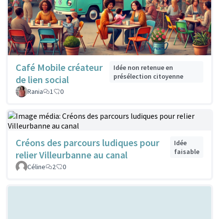
Café Mobile créateur
Idée non retenue en
présélection citoyenne
de lien social
Rania
1
0
Créons des parcours ludiques pour
Idée
faisable
relier Villeurbanne au canal
Céline
2
0