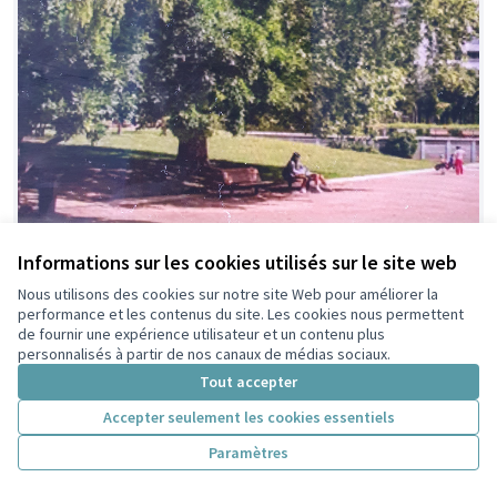
Informations sur les cookies utilisés sur le site web
Nous utilisons des cookies sur notre site Web pour améliorer la
performance et les contenus du site. Les cookies nous permettent
de fournir une expérience utilisateur et un contenu plus
personnalisés à partir de nos canaux de médias sociaux.
Tout accepter
Installation de tables de ping-pong,
Idée
non
Accepter seulement les cookies essentiels
baby-foot, filets pour badminton et
faisable
volley, et balançoires
Paramètres
Efg
1
0