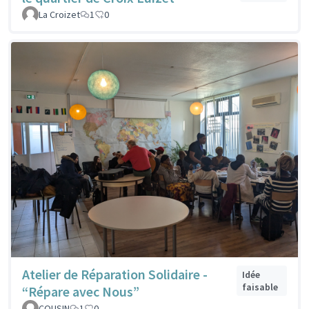
La Croizet
1
0
Atelier de Réparation Solidaire -
Idée
faisable
“Répare avec Nous”
COUSIN
1
0