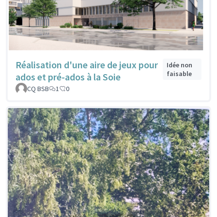
Réalisation d'une aire de jeux pour
Idée non
faisable
ados et pré-ados à la Soie
CQ BSB
1
0