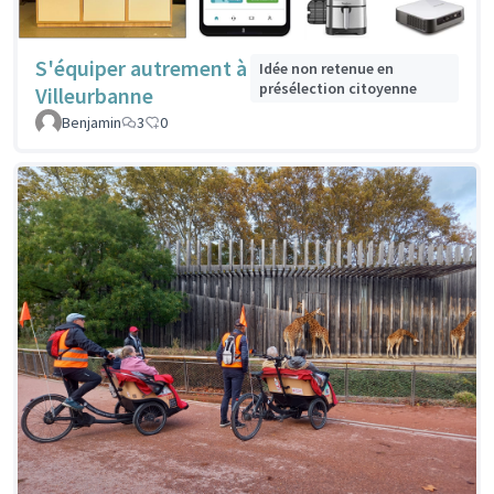
S'équiper autrement à
Idée non retenue en
présélection citoyenne
Villeurbanne
Benjamin
3
0