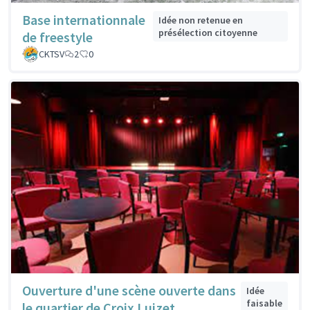
Base internationnale
Idée non retenue en
présélection citoyenne
de freestyle
CKTSV
2
0
Ouverture d'une scène ouverte dans
Idée
faisable
le quartier de Croix Luizet