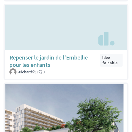
Repenser le jardin de l'Embellie
Idée
faisable
pour les enfants
Guichard
1
0