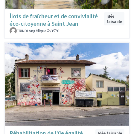
Îlots de fraîcheur et de convivialité
Idée
faisable
éco-citoyenne à Saint Jean
FRINDI Angélique
3
0
Réhabilitation de l'île égalité
Idée faisable