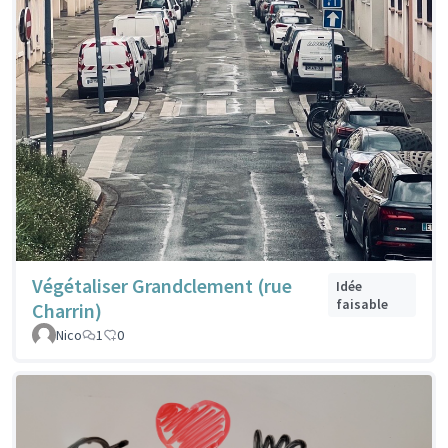
Végétaliser Grandclement (rue
Idée
faisable
Charrin)
Nico
1
0