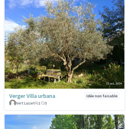
Verger Villa urbana
Idée non faisable
Vert Luizet
1
0