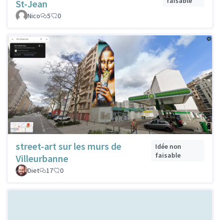
faisable
St-Jean
Nico
5
0
street-art sur les murs de
Idée non
faisable
Villeurbanne
Diet
17
0