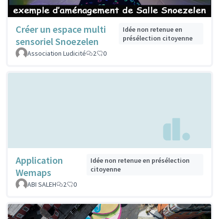
Créer un espace multi
Idée non retenue en
présélection citoyenne
sensoriel Snoezelen
Association Ludicité
2
0
Application
Idée non retenue en présélection
citoyenne
Wemaps
ABI SALEH
2
0