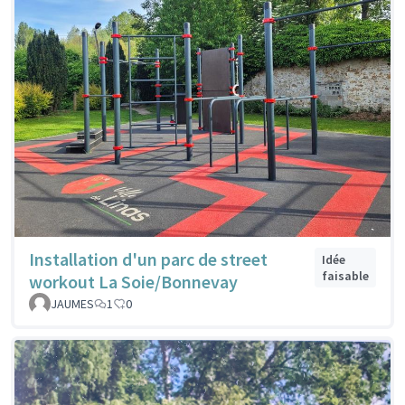
Installation d'un parc de street
Idée
faisable
workout La Soie/Bonnevay
JAUMES
1
0