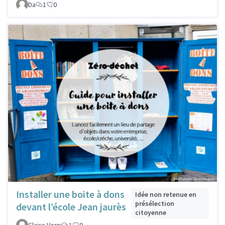
Da
1
0
Installer une boite à dons
Idée non retenue en
présélection
devant l’école Jean jaurès
citoyenne
Claire Verni
1
0