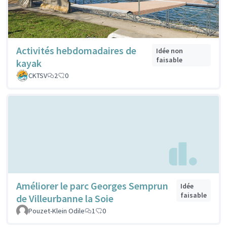
Activités hebdomadaires de
Idée non
faisable
kayak
CKTSV
2
0
Améliorer le parc Georges Semprun
Idée
faisable
de Villeurbanne la Soie
Pouzet-Klein Odile
1
0