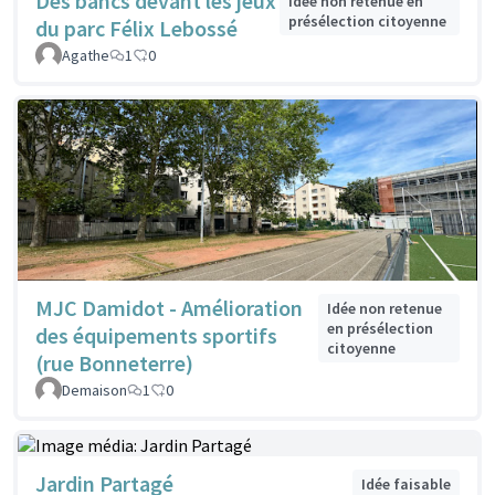
Des bancs devant les jeux
Idée non retenue en
présélection citoyenne
du parc Félix Lebossé
Agathe
1
0
MJC Damidot - Amélioration
Idée non retenue
en présélection
des équipements sportifs
citoyenne
(rue Bonneterre)
Demaison
1
0
Jardin Partagé
Idée faisable