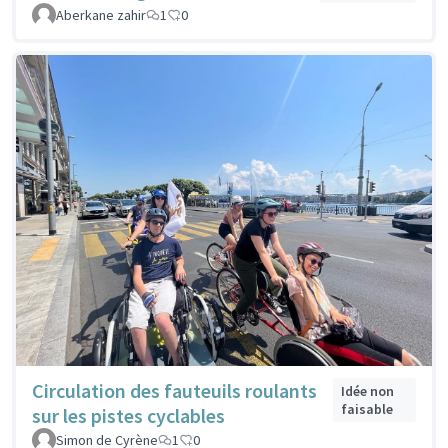
Aberkane zahir
1
0
Circulation des fauteuils roulants
Idée non
faisable
sur les pistes cyclables
Simon de Cyrène
1
0