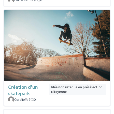
Création d'un
Idée non retenue en présélection
citoyenne
skatepark
Coralie
2
0