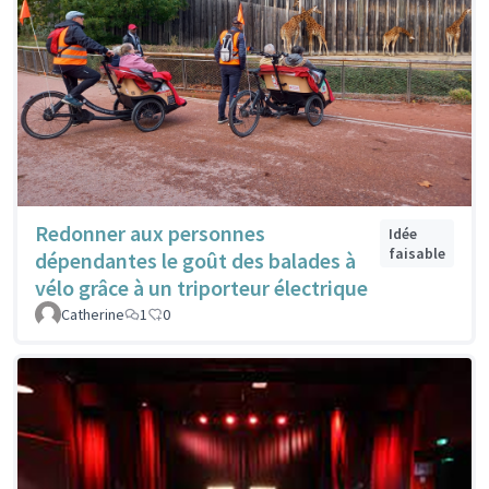
Redonner aux personnes
Idée
faisable
dépendantes le goût des balades à
vélo grâce à un triporteur électrique
Catherine
1
0