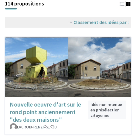
114 propositions
Classement des idées par :
Nouvelle oeuvre d'art sur le
Idée non retenue
en présélection
rond point anciennement
citoyenne
"des deux maisons"
LACROIX-RENZI
1
0