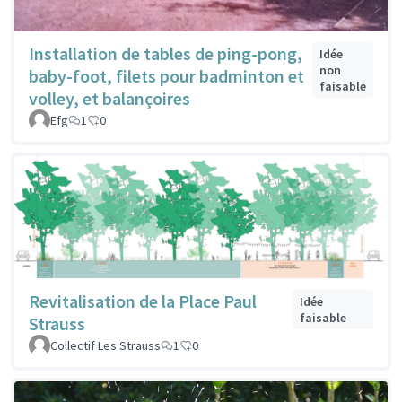
Installation de tables de ping-pong,
Idée
non
baby-foot, filets pour badminton et
faisable
volley, et balançoires
Efg
1
0
Revitalisation de la Place Paul
Idée
faisable
Strauss
Collectif Les Strauss
1
0