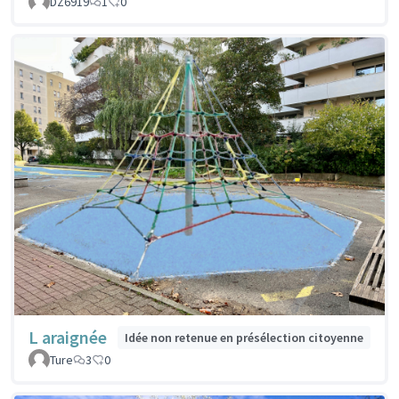
DZ6919
1
0
L araignée
Idée non retenue en présélection citoyenne
Ture
3
0