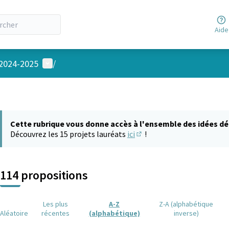
Aide
Menu utilisateur
 2024-2025
/
Cette rubrique vous donne accès à l'ensemble des idées dé
Découvrez les 15 projets lauréats
ici
!
(S'ouvre dans un nouvel on
114 propositions
Les plus
A-Z
Z-A (alphabétique
Aléatoire
récentes
(alphabétique)
inverse)