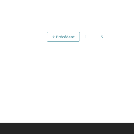
Précédent
1
…
5