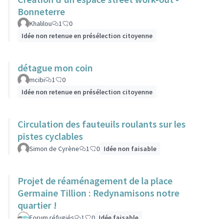
Bonneterre
Khalilou
1
0
Idée non retenue en présélection citoyenne
détague mon coin
mcibi
1
0
Idée non retenue en présélection citoyenne
Circulation des fauteuils roulants sur les
pistes cyclables
Simon de Cyrène
1
0
Idée non faisable
Projet de réaménagement de la place
Germaine Tillion : Redynamisons notre
quartier !
Forum réfugiés
1
0
Idée faisable