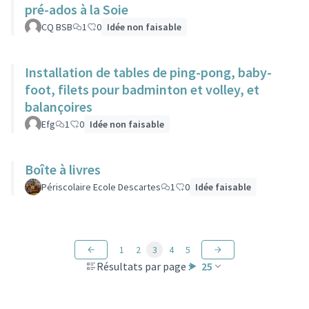
pré-ados à la Soie
CQ BSB
1
0
Idée non faisable
Installation de tables de ping-pong, baby-
foot, filets pour badminton et volley, et
balançoires
Efg
1
0
Idée non faisable
Boîte à livres
Périscolaire Ecole Descartes
1
0
Idée faisable
1
2
3
4
5
Résultats par page :
25