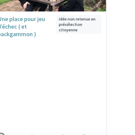
Une place pour jeu
Idée non retenue en
présélection
d’échec ( et
citoyenne
backgammon )