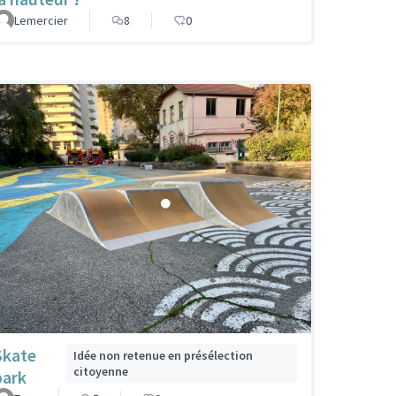
Lemercier
8
0
Skate
Idée non retenue en présélection
citoyenne
park