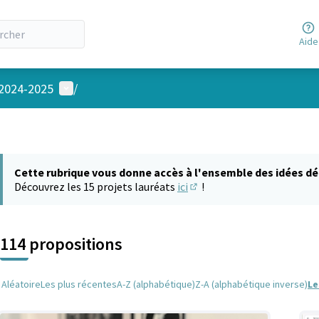
Aide
Menu utilisateur
 2024-2025
/
Cette rubrique vous donne accès à l'ensemble des idées dé
Découvrez les 15 projets lauréats
ici
!
(S'ouvre dans un nouvel on
114 propositions
Aléatoire
Les plus récentes
A-Z (alphabétique)
Z-A (alphabétique inverse)
Le