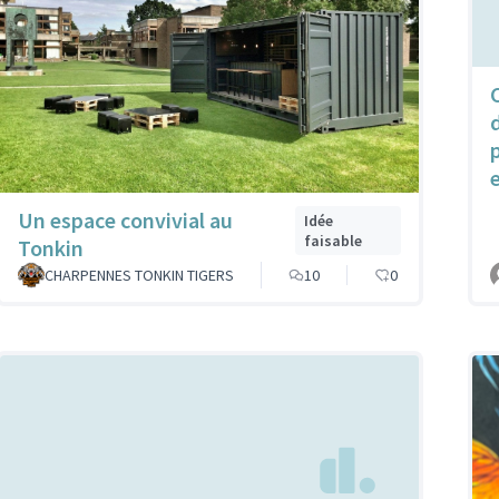
e
Un espace convivial au
Idée
faisable
Tonkin
CHARPENNES TONKIN TIGERS
10
0