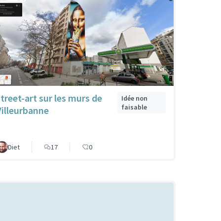
street-art sur les murs de
Idée non
faisable
Villeurbanne
Diet
17
0