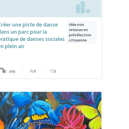
Créer une piste de danse
Idée non
retenue en
dans un parc pour la
présélection
pratique de danses sociales
citoyenne
n plein air
E. Joly
9
0