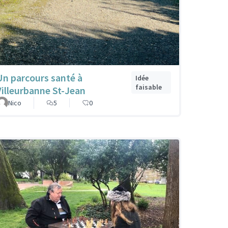
Un parcours santé à
Idée
faisable
Villeurbanne St-Jean
Nico
5
0