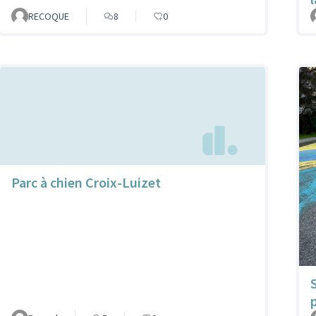
RECOQUE
8
0
Parc à chien Croix-Luizet