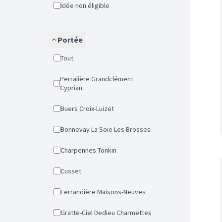
Idée non éligible
Portée
Tout
Perralière Grandclément
Cyprian
Buers Croix-Luizet
Bonnevay La Soie Les Brosses
Charpennes Tonkin
Cusset
Ferrandière Maisons-Neuves
Gratte-Ciel Dedieu Charmettes