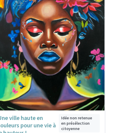
Une ville haute en
Idée non retenue
en présélection
couleurs pour une vie à
citoyenne
la hauteur !