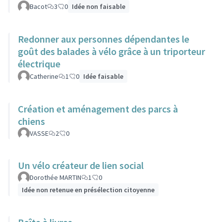
Bacot
3
0
Idée non faisable
Redonner aux personnes dépendantes le
goût des balades à vélo grâce à un triporteur
électrique
Catherine
1
0
Idée faisable
Création et aménagement des parcs à
chiens
VASSE
2
0
Un vélo créateur de lien social
Dorothée MARTIN
1
0
Idée non retenue en présélection citoyenne