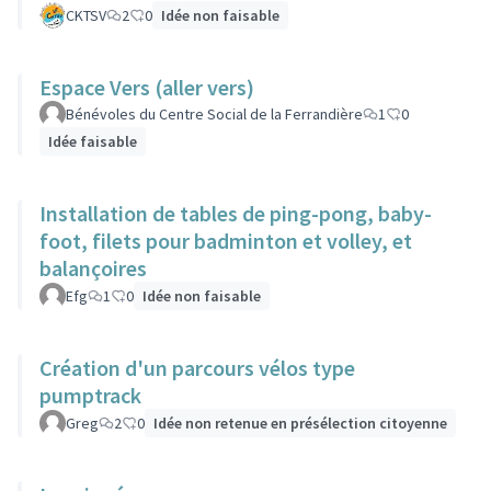
CKTSV
2
0
Idée non faisable
Espace Vers (aller vers)
Bénévoles du Centre Social de la Ferrandière
1
0
Idée faisable
Installation de tables de ping-pong, baby-
foot, filets pour badminton et volley, et
balançoires
Efg
1
0
Idée non faisable
Création d'un parcours vélos type
pumptrack
Greg
2
0
Idée non retenue en présélection citoyenne