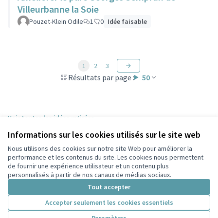
Villeurbanne la Soie
Pouzet-Klein Odile
1
0
Idée faisable
1
2
3
Résultats par page :
50
Voir toutes les idées retirées
Informations sur les cookies utilisés sur le site web
Nous utilisons des cookies sur notre site Web pour améliorer la
Conditions d'utilisation
performance et les contenus du site. Les cookies nous permettent
Paramètres des cookies
de fournir une expérience utilisateur et un contenu plus
Participez Villeurbanne sur X
Participez Villeurbanne sur Facebook
Participez Villeurbanne sur Instagram
Participez Villeurbanne sur YouTube
personnalisés à partir de nos canaux de médias sociaux.
(Lien externe)
(Lien externe)
(Lien externe)
(Lien externe)
Tout accepter
Accepter seulement les cookies essentiels
Licence Cre
(Lien extern