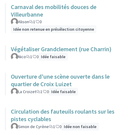
Carnaval des mobilités douces de
Villeurbanne
Alison
1
0
Idée non retenue en présélection citoyenne
Végétaliser Grandclement (rue Charrin)
Nico
1
0
Idée faisable
Ouverture d'une scène ouverte dans le
quartier de Croix Luizet
La Croizet
1
0
Idée faisable
Circulation des fauteuils roulants sur les
pistes cyclables
Simon de Cyrène
1
0
Idée non faisable