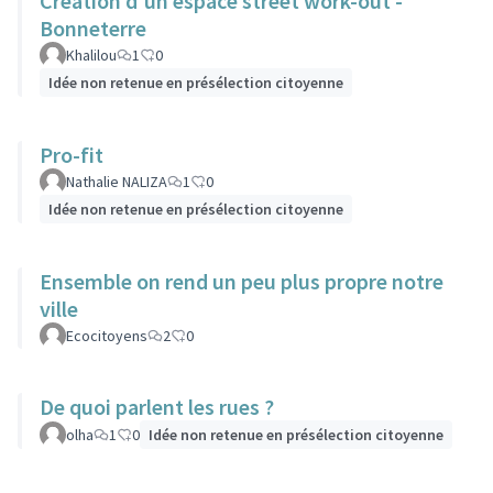
Création d'un espace street work-out -
Bonneterre
Khalilou
1
0
Idée non retenue en présélection citoyenne
Pro-fit
Nathalie NALIZA
1
0
Idée non retenue en présélection citoyenne
Ensemble on rend un peu plus propre notre
ville
Ecocitoyens
2
0
De quoi parlent les rues ?
olha
1
0
Idée non retenue en présélection citoyenne