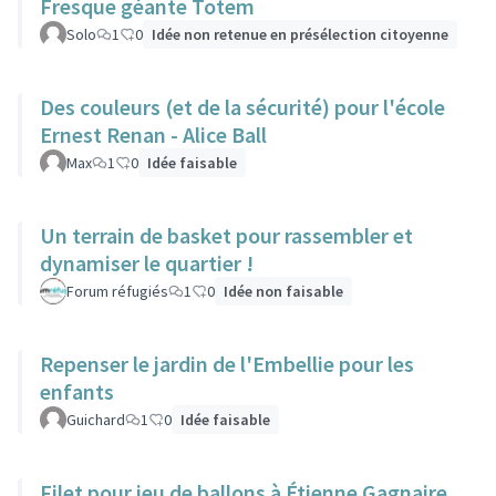
Fresque géante Totem
Solo
1
0
Idée non retenue en présélection citoyenne
Des couleurs (et de la sécurité) pour l'école
Ernest Renan - Alice Ball
Max
1
0
Idée faisable
Un terrain de basket pour rassembler et
dynamiser le quartier !
Forum réfugiés
1
0
Idée non faisable
Repenser le jardin de l'Embellie pour les
enfants
Guichard
1
0
Idée faisable
Filet pour jeu de ballons à Étienne Gagnaire