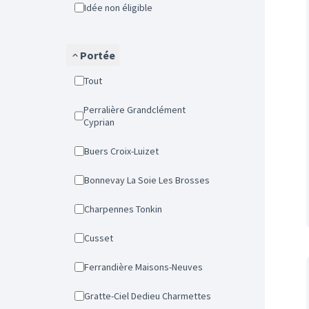
Idée non éligible
Portée
Tout
Perralière Grandclément
Cyprian
Buers Croix-Luizet
Bonnevay La Soie Les Brosses
Charpennes Tonkin
Cusset
Ferrandière Maisons-Neuves
Gratte-Ciel Dedieu Charmettes