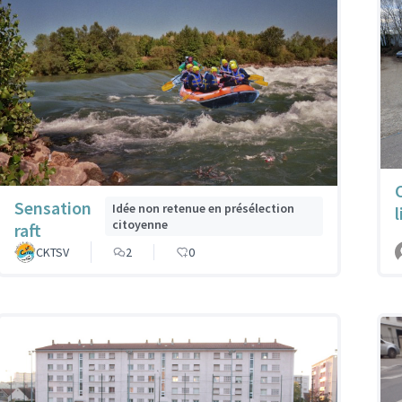
Sensation
Idée non retenue en présélection
l
citoyenne
raft
CKTSV
2
0