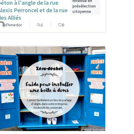
retenue en
béton à l'angle de la rue
présélection
Alexis Perroncel et de la rue
citoyenne
es Alliés
d'Amedor
1
0