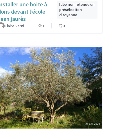
Installer une boite à
Idée non retenue en
présélection
dons devant l’école
citoyenne
Jean jaurès
Claire Verni
1
0