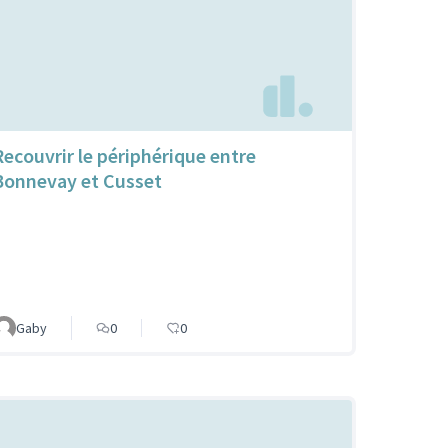
Recouvrir le périphérique entre
Bonnevay et Cusset
Gaby
0
0