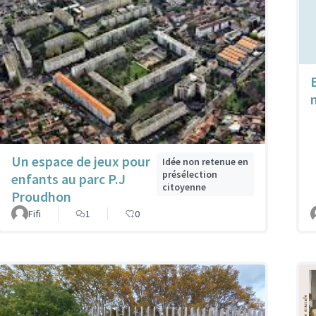
n
Un espace de jeux pour
Idée non retenue en
présélection
enfants au parc P.J
citoyenne
Proudhon
Fifi
1
0