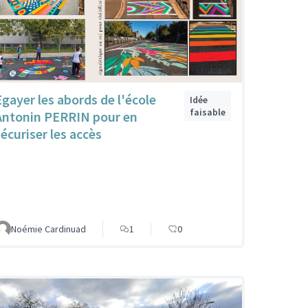
Egayer les abords de l'école
Idée
faisable
Antonin PERRIN pour en
sécuriser les accès
Noémie Cardinuad
1
0