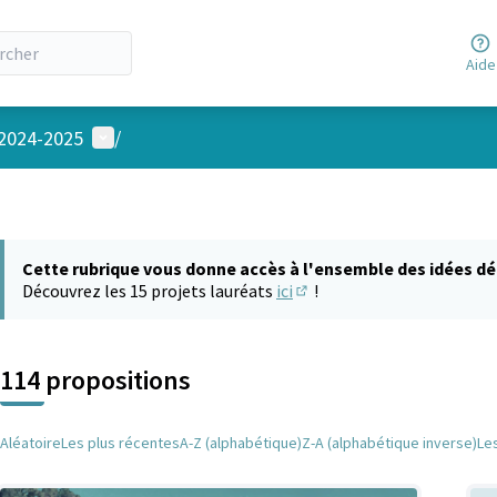
Aide
Menu utilisateur
 2024-2025
/
Cette rubrique vous donne accès à l'ensemble des idées dé
Découvrez les 15 projets lauréats
ici
!
(S'ouvre dans un nouvel on
114 propositions
Aléatoire
Les plus récentes
A-Z (alphabétique)
Z-A (alphabétique inverse)
Le