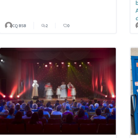
d
CQ BSB
2
0