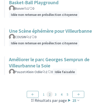
Basket-Ball Playground
Boivin
1
0
Idée non retenue en présélection citoyenne
Une Scène éphémère pour Villeurbanne
COUSIN
1
0
Idée non retenue en présélection citoyenne
Améliorer le parc Georges Semprun de
Villeurbanne la Soie
Pouzet-Klein Odile
1
0
Idée faisable
1
2
3
4
5
Résultats par page :
25