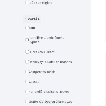
Idée non éligible
Portée
Tout
Perralière Grandclément
Cyprian
Buers Croix-Luizet
Bonnevay La Soie Les Brosses
Charpennes Tonkin
Cusset
Ferrandière Maisons-Neuves
Gratte-Ciel Dedieu Charmettes