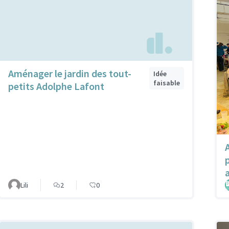
Aménager le jardin des tout-
Idée
faisable
petits Adolphe Lafont
a
Lili
2
0