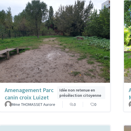
Amenagement Parc
Idée non retenue en
présélection citoyenne
canin croix Luizet
Mme THOMASSET Aurore
3
0