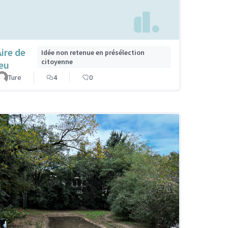
Aire de
Idée non retenue en présélection
citoyenne
jeu
Ture
4
0