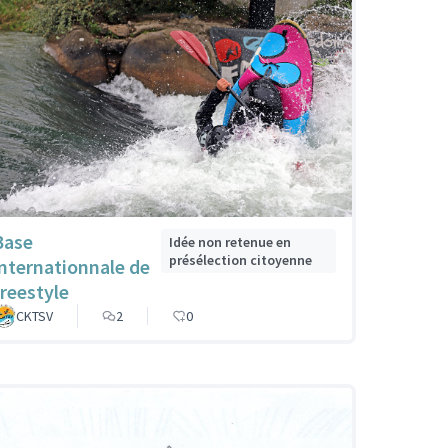
Base
Idée non retenue en
présélection citoyenne
internationnale de
freestyle
CKTSV
2
0