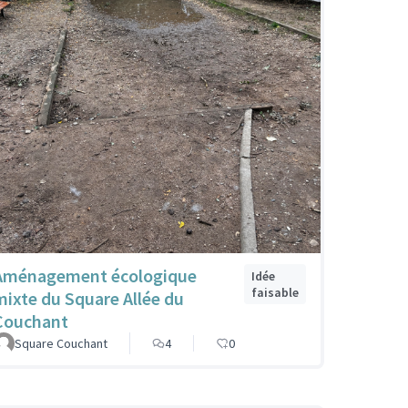
Aménagement écologique
Idée
faisable
mixte du Square Allée du
Couchant
Square Couchant
4
0