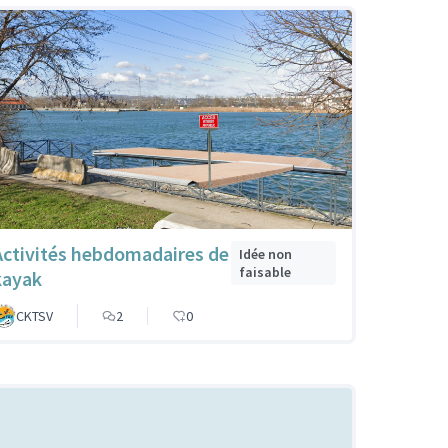
Activités hebdomadaires de
Idée non
faisable
kayak
CKTSV
2
0