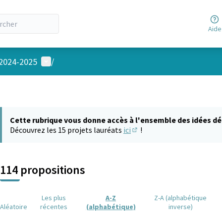
Aide
Menu utilisateur
 2024-2025
/
Cette rubrique vous donne accès à l'ensemble des idées dé
Découvrez les 15 projets lauréats
ici
!
(S'ouvre dans un nouvel on
114 propositions
Les plus
A-Z
Z-A (alphabétique
Aléatoire
récentes
(alphabétique)
inverse)