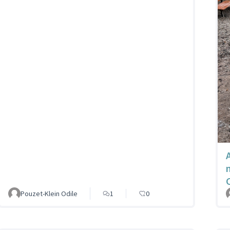
Pouzet-Klein Odile
1
0