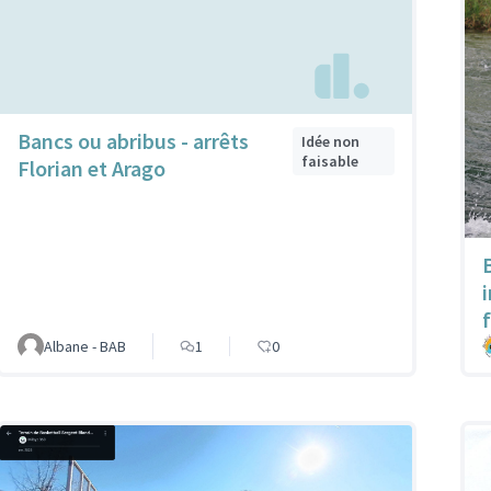
Bancs ou abribus - arrêts
Idée non
faisable
Florian et Arago
Albane - BAB
1
0