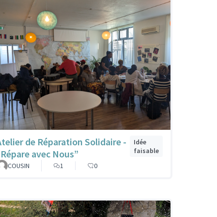
Atelier de Réparation Solidaire -
Idée
faisable
“Répare avec Nous”
COUSIN
1
0