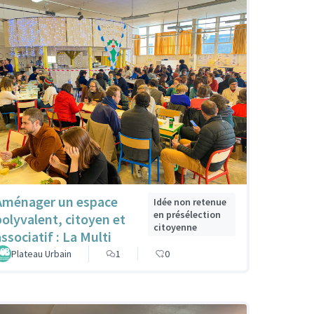
Aménager un espace
Idée non retenue
en présélection
polyvalent, citoyen et
citoyenne
ssociatif : La Multi
Plateau Urbain
1
0