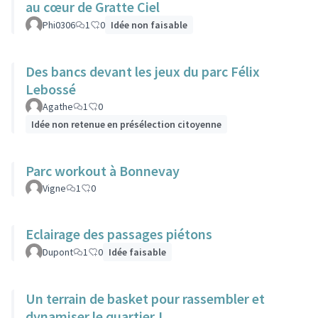
au cœur de Gratte Ciel
Phi0306
1
0
Idée non faisable
Des bancs devant les jeux du parc Félix
Lebossé
Agathe
1
0
Idée non retenue en présélection citoyenne
Parc workout à Bonnevay
Vigne
1
0
Eclairage des passages piétons
Dupont
1
0
Idée faisable
Un terrain de basket pour rassembler et
dynamiser le quartier !