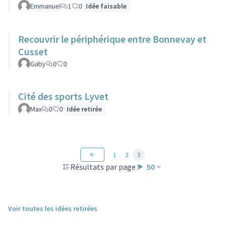
Emmanuel
1
0
Idée faisable
Recouvrir le périphérique entre Bonnevay et
Cusset
Gaby
0
0
Cité des sports Lyvet
Max
0
0
Idée retirée
1
2
3
Résultats par page :
50
Voir toutes les idées retirées