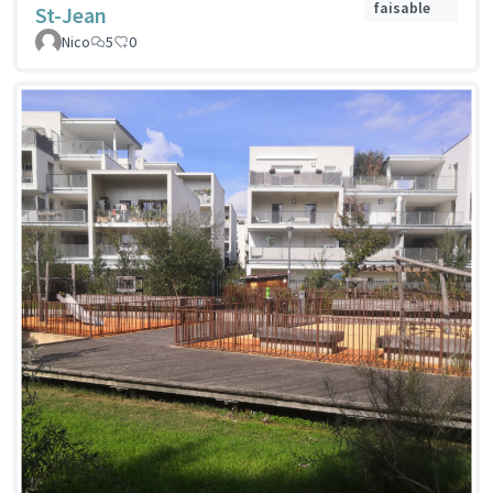
faisable
St-Jean
Nico
5
0