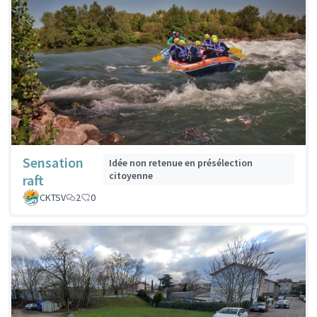
Sensation
Idée non retenue en présélection
citoyenne
raft
CKTSV
2
0