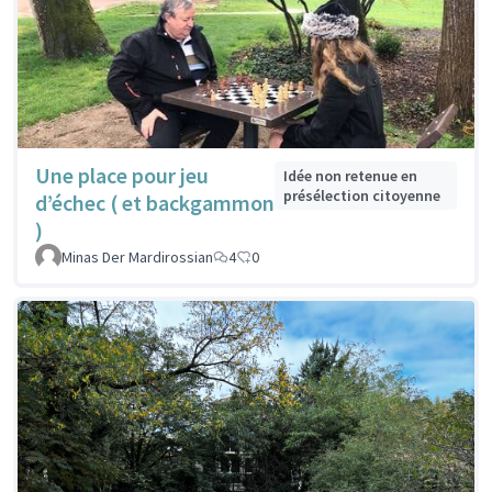
Une place pour jeu
Idée non retenue en
présélection citoyenne
d’échec ( et backgammon
)
Minas Der Mardirossian
4
0