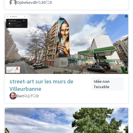
Ophelievdh
30
0
street-art sur les murs de
Idée non
faisable
Villeurbanne
Diet
17
0