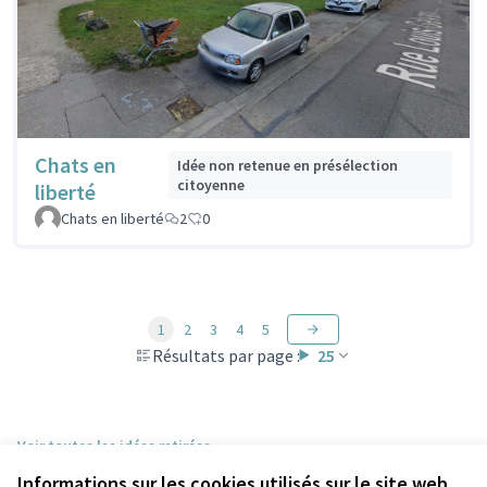
Chats en
Idée non retenue en présélection
citoyenne
liberté
Chats en liberté
2
0
1
2
3
4
5
Résultats par page :
25
Voir toutes les idées retirées
Informations sur les cookies utilisés sur le site web