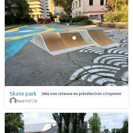
Skate park
Idée non retenue en présélection citoyenne
Ture
5
0