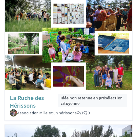
La Ruche des
Idée non retenue en présélection
citoyenne
Hérissons
Association Mille et un hérissons
3
0