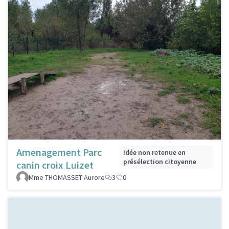
Amenagement Parc
Idée non retenue en
présélection citoyenne
canin croix Luizet
Mme THOMASSET Aurore
3
0