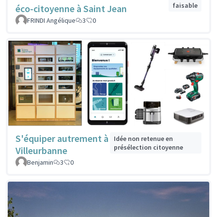
faisable
éco-citoyenne à Saint Jean
FRINDI Angélique
3
0
S'équiper autrement à
Idée non retenue en
présélection citoyenne
Villeurbanne
Benjamin
3
0