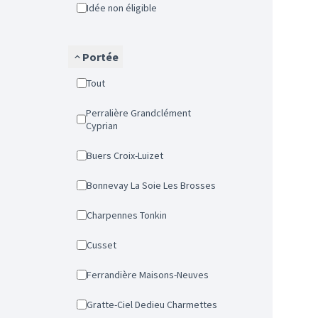
Idée non éligible
Portée
Tout
Perralière Grandclément
Cyprian
Buers Croix-Luizet
Bonnevay La Soie Les Brosses
Charpennes Tonkin
Cusset
Ferrandière Maisons-Neuves
Gratte-Ciel Dedieu Charmettes