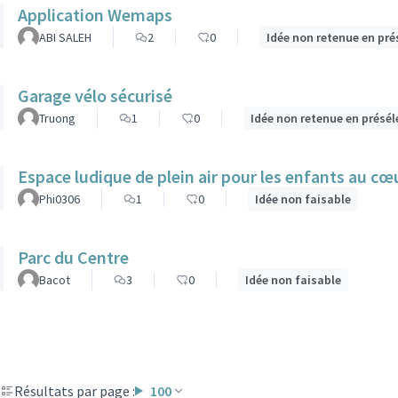
Application Wemaps
ABI SALEH
2
0
Idée non retenue en pré
Garage vélo sécurisé
Truong
1
0
Idée non retenue en présél
Espace ludique de plein air pour les enfants au cœu
Phi0306
1
0
Idée non faisable
Parc du Centre
Bacot
3
0
Idée non faisable
Résultats par page :
100