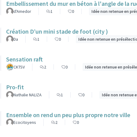
Embellissement du mur en béton à l'angle de la rue 
d'Amedor
1
0
Idée non retenue en pré
Création D’un mini stade de foot (city )
Da
1
0
Idée non retenue en présélecti
Sensation raft
CKTSV
2
0
Idée non retenue en présél
Pro-fit
Nathalie NALIZA
1
0
Idée non retenue e
Ensemble on rend un peu plus propre notre ville
Ecocitoyens
2
0