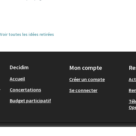
Voir toutes les idées retirées
Decidim
Mon compte
Re
Accueil
Créer un compte
Act
.
Concertations
Se connecter
Re
Budget participatif
Tél
Op