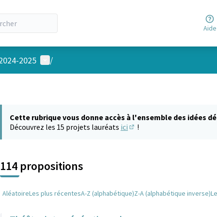
Aide
Menu utilisateur
 2024-2025
/
Cette rubrique vous donne accès à l'ensemble des idées dé
Découvrez les 15 projets lauréats
ici
!
(S'ouvre dans un nouvel on
114 propositions
Aléatoire
Les plus récentes
A-Z (alphabétique)
Z-A (alphabétique inverse)
L