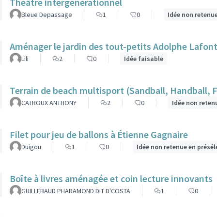
Théâtre intergénérationnel
Bleue Depassage
1
0
Idée non retenu
Aménager le jardin des tout-petits Adolphe Lafon
Lili
2
0
Idée faisable
Terrain de beach multisport (Sandball, Handball, 
CATROUX ANTHONY
2
0
Idée non reten
Filet pour jeu de ballons à Étienne Gagnaire
Duigou
1
0
Idée non retenue en présél
Boîte à livres aménagée et coin lecture innovants
GUILLEBAUD PHARAMOND DIT D'COSTA
1
0