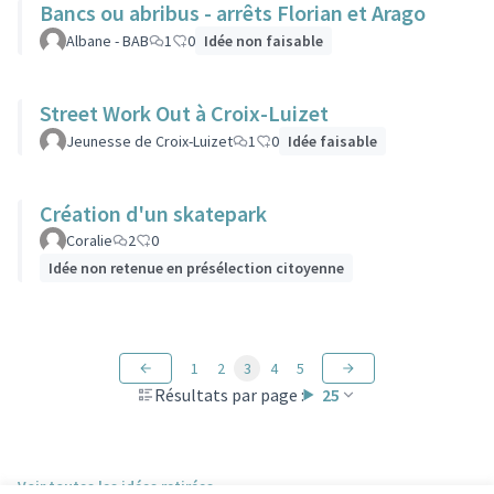
Bancs ou abribus - arrêts Florian et Arago
Albane - BAB
1
0
Idée non faisable
Street Work Out à Croix-Luizet
Jeunesse de Croix-Luizet
1
0
Idée faisable
Création d'un skatepark
Coralie
2
0
Idée non retenue en présélection citoyenne
1
2
3
4
5
Résultats par page :
25
Voir toutes les idées retirées