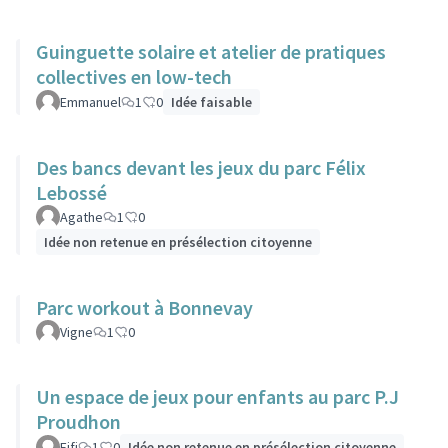
Guinguette solaire et atelier de pratiques
collectives en low-tech
Emmanuel
1
0
Idée faisable
Des bancs devant les jeux du parc Félix
Lebossé
Agathe
1
0
Idée non retenue en présélection citoyenne
Parc workout à Bonnevay
Vigne
1
0
Un espace de jeux pour enfants au parc P.J
Proudhon
Fifi
1
0
Idée non retenue en présélection citoyenne