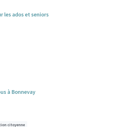
 un lieu de loisirs, détente, de débat pour les ados et seniors
tous à Bonnevay
tion citoyenne