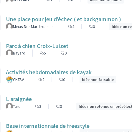
Une place pour jeu d’échec ( et backgammon )
Minas Der Mardirossian
4
0
Idée non r
Parc à chien Croix-Luizet
Bayard
5
0
Activités hebdomadaires de kayak
CKTSV
2
0
Idée non faisable
L araignée
Ture
3
0
Idée non retenue en présélec
Base internationnale de freestyle