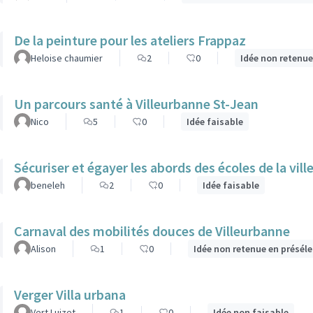
De la peinture pour les ateliers Frappaz
Heloise chaumier
2
0
Idée non retenue
Un parcours santé à Villeurbanne St-Jean
Nico
5
0
Idée faisable
Sécuriser et égayer les abords des écoles de la vill
beneleh
2
0
Idée faisable
Carnaval des mobilités douces de Villeurbanne
Alison
1
0
Idée non retenue en présél
Verger Villa urbana
Vert Luizet
1
0
Idée non faisable