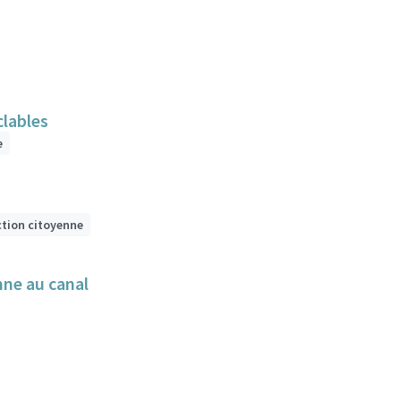
clables
e
ction citoyenne
nne au canal