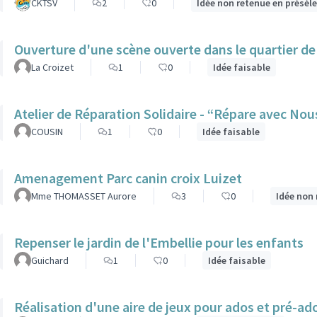
CKTSV
2
0
Idée non retenue en présél
Ouverture d'une scène ouverte dans le quartier de
La Croizet
1
0
Idée faisable
Atelier de Réparation Solidaire - “Répare avec Nou
COUSIN
1
0
Idée faisable
Amenagement Parc canin croix Luizet
Mme THOMASSET Aurore
3
0
Idée non 
Repenser le jardin de l'Embellie pour les enfants
Guichard
1
0
Idée faisable
Réalisation d'une aire de jeux pour ados et pré-ado