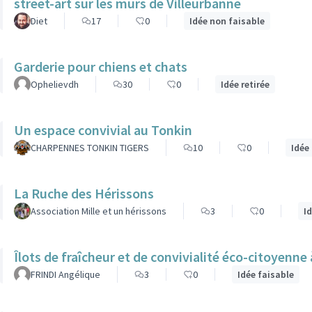
street-art sur les murs de Villeurbanne
Diet
17
0
Idée non faisable
Garderie pour chiens et chats
Ophelievdh
30
0
Idée retirée
Un espace convivial au Tonkin
CHARPENNES TONKIN TIGERS
10
0
Idée
La Ruche des Hérissons
Association Mille et un hérissons
3
0
I
Îlots de fraîcheur et de convivialité éco-citoyenne
FRINDI Angélique
3
0
Idée faisable