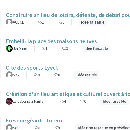
Construire
ACBCL
1
0
Idée faisable
Embellir la place des maisons neuves
Jérémie
1
0
Idée faisable
Cité des sports Lyvet
Max
0
0
Idée retirée
Création d'un lieu artistique et culturel ouvert à 
La cabane à Fanfan
4
0
Idée faisable
Fresque géante Totem
Solo
1
0
Idée non retenue en présélec