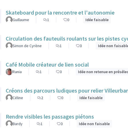
Skateboard pour la rencontre et l'autonomie
Guillaume
1
0
Idée faisable
Circulation des fauteuils roulants sur les pistes cy
Simon de Cyrène
1
0
Idée non faisabl
Café Mobile créateur de lien social
Rania
1
0
Idée non retenue en préséle
Créons des parcours ludiques pour relier Villeurba
Céline
2
0
Idée faisable
Rendre visibles les passages piétons
Bardy
1
0
Idée non faisable