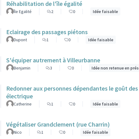
Réhabilitation de l'île égalité
Île Egalité
2
0
Idée faisable
Eclairage des passages piétons
Dupont
1
0
Idée faisable
S'équiper autrement à Villeurbanne
Benjamin
3
0
Idée non retenue en pré
Redonner aux personnes dépendantes le goût des b
électrique
Catherine
1
0
Idée faisable
Végétaliser Grandclement (rue Charrin)
Nico
1
0
Idée faisable