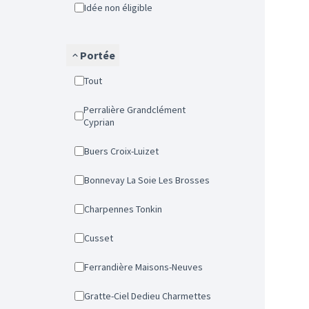
Idée non éligible
Portée
Tout
Perralière Grandclément
Cyprian
Buers Croix-Luizet
Bonnevay La Soie Les Brosses
Charpennes Tonkin
Cusset
Ferrandière Maisons-Neuves
Gratte-Ciel Dedieu Charmettes