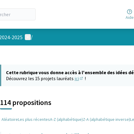
Aide
Menu utilisateur
 2024-2025
/
Cette rubrique vous donne accès à l'ensemble des idées dé
Découvrez les 15 projets lauréats
ici
!
(S'ouvre dans un nouvel on
114 propositions
Aléatoire
Les plus récentes
A-Z (alphabétique)
Z-A (alphabétique inverse)
L