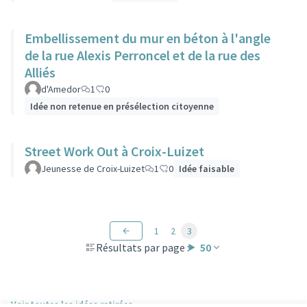
Embellissement du mur en béton à l'angle
de la rue Alexis Perroncel et de la rue des
Alliés
d'Amedor
1
0
Idée non retenue en présélection citoyenne
Street Work Out à Croix-Luizet
Jeunesse de Croix-Luizet
1
0
Idée faisable
1
2
3
Résultats par page :
50
Voir toutes les idées retirées