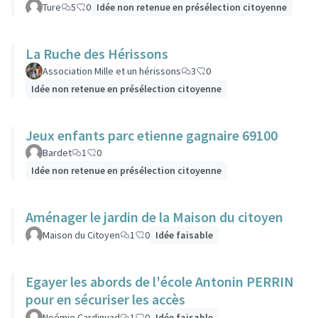
Ture
5
0
Idée non retenue en présélection citoyenne
La Ruche des Hérissons
Association Mille et un hérissons
3
0
Idée non retenue en présélection citoyenne
Jeux enfants parc etienne gagnaire 69100
Bardet
1
0
Idée non retenue en présélection citoyenne
Aménager le jardin de la Maison du citoyen
Maison du Citoyen
1
0
Idée faisable
Egayer les abords de l'école Antonin PERRIN
pour en sécuriser les accès
Noémie Cardinuad
1
0
Idée faisable