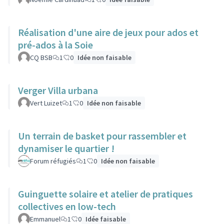
Réalisation d'une aire de jeux pour ados et
pré-ados à la Soie
CQ BSB
1
0
Idée non faisable
Verger Villa urbana
Vert Luizet
1
0
Idée non faisable
Un terrain de basket pour rassembler et
dynamiser le quartier !
Forum réfugiés
1
0
Idée non faisable
Guinguette solaire et atelier de pratiques
collectives en low-tech
Emmanuel
1
0
Idée faisable