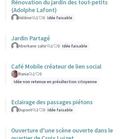
Rénovation du jardin des tout-petits
(Adolphe Lafont)
Hélène
1
0
Idée faisable
Jardin Partagé
Aberkane zahir
1
0
Idée faisable
Café Mobile créateur de lien social
Rania
1
0
Idée non retenue en présélection citoyenne
Eclairage des passages piétons
Dupont
1
0
Idée faisable
Ouverture d'une scène ouverte dans le
quartier de Croix Luizet