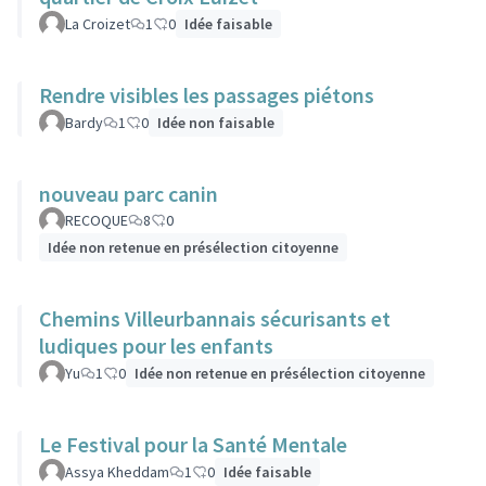
La Croizet
1
0
Idée faisable
Rendre visibles les passages piétons
Bardy
1
0
Idée non faisable
nouveau parc canin
RECOQUE
8
0
Idée non retenue en présélection citoyenne
Chemins Villeurbannais sécurisants et
ludiques pour les enfants
Yu
1
0
Idée non retenue en présélection citoyenne
Le Festival pour la Santé Mentale
Assya Kheddam
1
0
Idée faisable