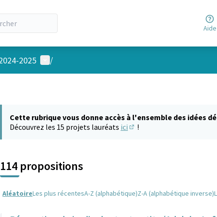
Aide
Menu utilisateur
 2024-2025
/
Cette rubrique vous donne accès à l'ensemble des idées dé
Découvrez les 15 projets lauréats
ici
!
(S'ouvre dans un nouvel on
114 propositions
Aléatoire
Les plus récentes
A-Z (alphabétique)
Z-A (alphabétique inverse)