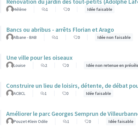
Rénovation du jardin des tout-petits (Adolphe Laf
Hélène
1
0
Idée faisable
Bancs ou abribus - arrêts Florian et Arago
Albane - BAB
1
0
Idée non faisable
Une ville pour les oiseaux
Louise
2
0
Idée non retenue en présél
Construire
ACBCL
1
0
Idée faisable
Améliorer le parc Georges Semprun de Villeurbanne
Pouzet-Klein Odile
1
0
Idée faisable