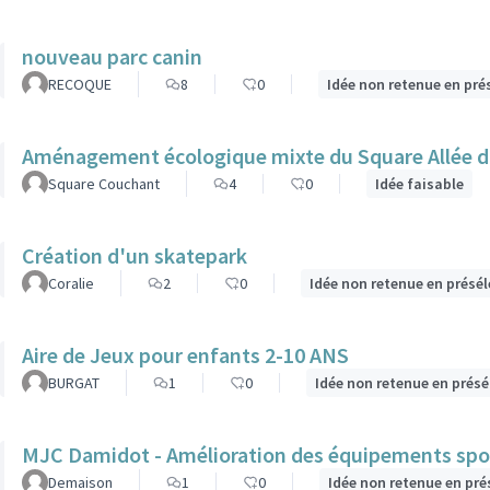
nouveau parc canin
RECOQUE
8
0
Idée non retenue en pré
Aménagement écologique mixte du Square Allée 
Square Couchant
4
0
Idée faisable
Création d'un skatepark
Coralie
2
0
Idée non retenue en présé
Aire de Jeux pour enfants 2-10 ANS
BURGAT
1
0
Idée non retenue en présé
MJC Damidot - Amélioration des équipements spor
Demaison
1
0
Idée non retenue en pré