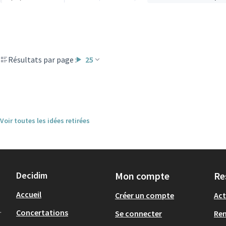
Résultats par page :
25
Voir toutes les idées retirées
Decidim
Mon compte
Re
Accueil
Créer un compte
Act
.
Concertations
Se connecter
Re