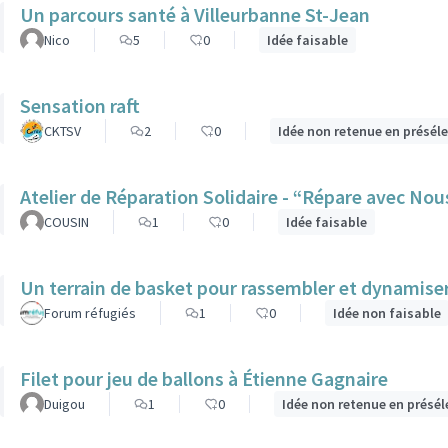
Un parcours santé à Villeurbanne St-Jean
Nico
5
0
Idée faisable
Sensation raft
CKTSV
2
0
Idée non retenue en présél
Atelier de Réparation Solidaire - “Répare avec Nou
COUSIN
1
0
Idée faisable
Un terrain de basket pour rassembler et dynamiser 
Forum réfugiés
1
0
Idée non faisable
Filet pour jeu de ballons à Étienne Gagnaire
Duigou
1
0
Idée non retenue en présél