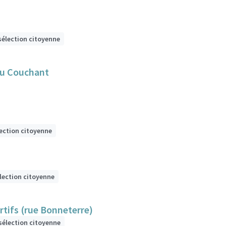
sélection citoyenne
du Couchant
lection citoyenne
lection citoyenne
tifs (rue Bonneterre)
sélection citoyenne