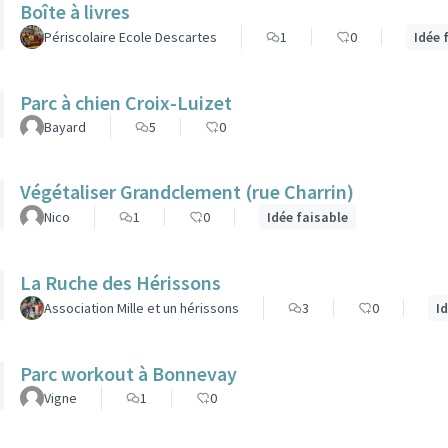
Boîte à livres
Périscolaire Ecole Descartes
1
0
Idée 
Parc à chien Croix-Luizet
Bayard
5
0
Végétaliser Grandclement (rue Charrin)
Nico
1
0
Idée faisable
La Ruche des Hérissons
Association Mille et un hérissons
3
0
I
Parc workout à Bonnevay
Vigne
1
0