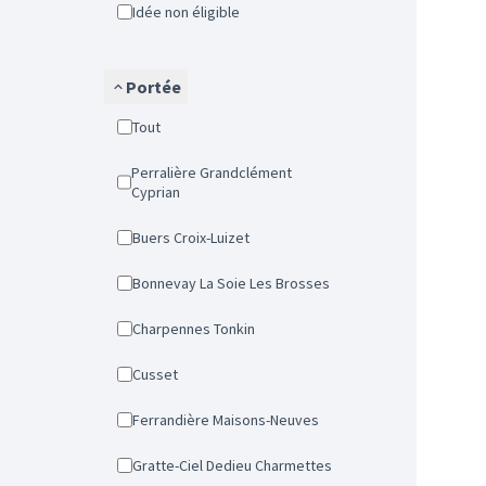
Idée non éligible
Portée
Tout
Perralière Grandclément
Cyprian
Buers Croix-Luizet
Bonnevay La Soie Les Brosses
Charpennes Tonkin
Cusset
Ferrandière Maisons-Neuves
Gratte-Ciel Dedieu Charmettes