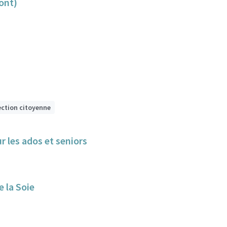
ont)
ection citoyenne
 un lieu de loisirs, détente, de débat pour les ados et seniors
 la Soie