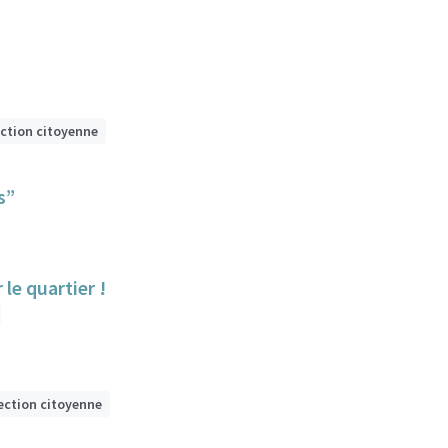
ection citoyenne
s”
le quartier !
ection citoyenne