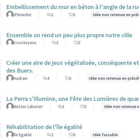
Embellissement du mur en béton à l'angle de la rue 
d'Amedor
1
0
Idée non retenue en pré
Ensemble on rend un peu plus propre notre ville
Ecocitoyens
2
0
Créer une aire de jeux végétalisée, conséquente et 
des Buers.
Audrain
4
0
Idée non retenue en présé
La Perra s'illumine, une Fête des Lumières de quar
Nestor Laborier
1
0
Idée non retenue 
Réhabilitation de l'île égalité
Île Egalité
2
0
Idée faisable