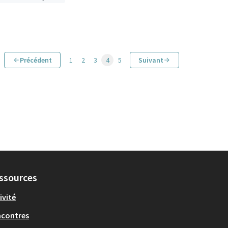
Précédent
1
2
3
4
5
Suivant
ssources
ivité
ncontres