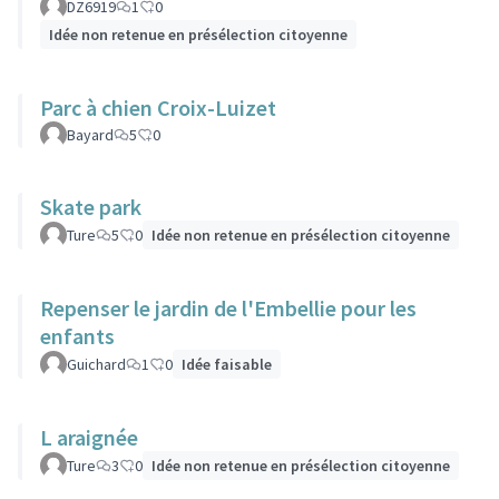
DZ6919
1
0
Idée non retenue en présélection citoyenne
Parc à chien Croix-Luizet
Bayard
5
0
Skate park
Ture
5
0
Idée non retenue en présélection citoyenne
Repenser le jardin de l'Embellie pour les
enfants
Guichard
1
0
Idée faisable
L araignée
Ture
3
0
Idée non retenue en présélection citoyenne