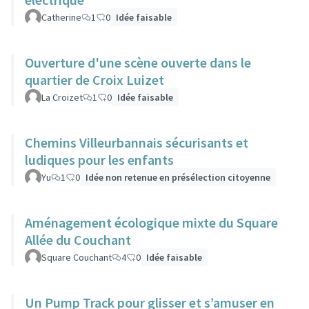
Catherine
1
0
Idée faisable
Ouverture d'une scène ouverte dans le
quartier de Croix Luizet
La Croizet
1
0
Idée faisable
Chemins Villeurbannais sécurisants et
ludiques pour les enfants
Yu
1
0
Idée non retenue en présélection citoyenne
Aménagement écologique mixte du Square
Allée du Couchant
Square Couchant
4
0
Idée faisable
Un Pump Track pour glisser et s’amuser en