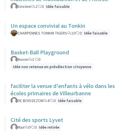
Einstein
2
0
Idée faisable
Un espace convivial au Tonkin
CHARPENNES TONKIN TIGERS
10
0
Idée faisable
Basket-Ball Playground
Boivin
1
0
Idée non retenue en présélection citoyenne
faciliter la venue d'enfants à vélo dans les
écoles primaires de Villeurbanne
DE BOISSEZON
4
0
Idée faisable
Cité des sports Lyvet
Max
0
0
Idée retirée