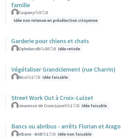
famille
Coquery
5
0
Idée non retenue en présélection citoyenne
Garderie pour chiens et chats
Ophelievdh
30
0
Idée retirée
Végétaliser Grandclement (rue Charrin)
Nico
1
0
Idée faisable
Street Work Out à Croix-Luizet
Jeunesse de Croix-Luizet
1
0
Idée faisable
Bancs ou abribus - arrêts Florian et Arago
Albane - BAB
1
0
Idée non faisable