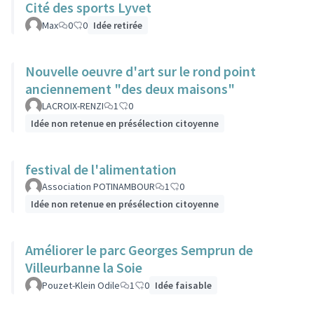
Cité des sports Lyvet
Max
0
0
Idée retirée
Nouvelle oeuvre d'art sur le rond point
anciennement "des deux maisons"
LACROIX-RENZI
1
0
Idée non retenue en présélection citoyenne
festival de l'alimentation
Association POTINAMBOUR
1
0
Idée non retenue en présélection citoyenne
Améliorer le parc Georges Semprun de
Villeurbanne la Soie
Pouzet-Klein Odile
1
0
Idée faisable