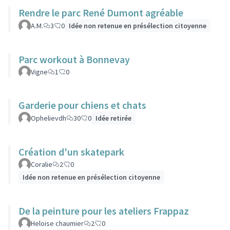
Rendre le parc René Dumont agréable
A.M.
3
0
Idée non retenue en présélection citoyenne
Parc workout à Bonnevay
Vigne
1
0
Garderie pour chiens et chats
Ophelievdh
30
0
Idée retirée
Création d'un skatepark
Coralie
2
0
Idée non retenue en présélection citoyenne
De la peinture pour les ateliers Frappaz
Heloise chaumier
2
0