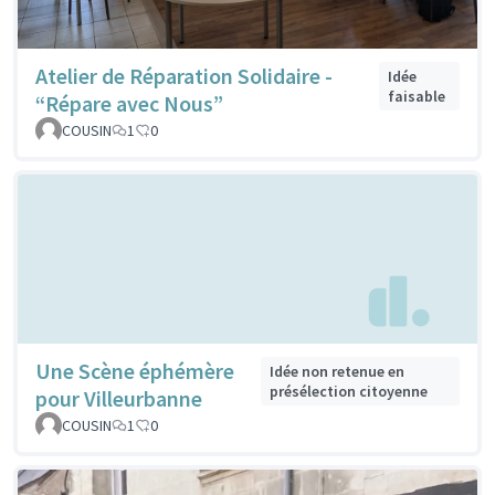
Atelier de Réparation Solidaire -
Idée
faisable
“Répare avec Nous”
COUSIN
1
0
Une Scène éphémère
Idée non retenue en
présélection citoyenne
pour Villeurbanne
COUSIN
1
0