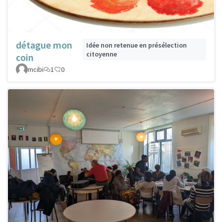
détague mon
Idée non retenue en présélection
citoyenne
coin
mcibi
1
0