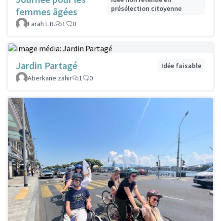
présélection citoyenne
femmes âgées
Farah L.B.
1
0
Jardin Partagé
Idée faisable
Aberkane zahir
1
0