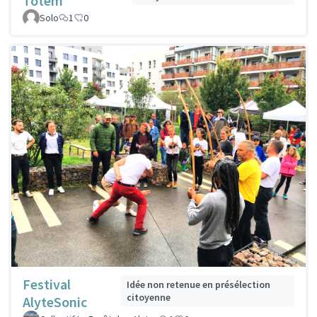
Totem
Solo
1
0
Festival
Idée non retenue en présélection
citoyenne
AlyteSonic