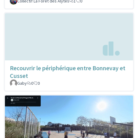
Collectif La Forêt des Alytes
1
0
Recouvrir le périphérique entre Bonnevay et
Cusset
Gaby
0
0