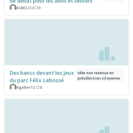
de débat pour les ados et seniors
ACBCL
1
0
Des bancs devant les jeux
Idée non retenue en
présélection citoyenne
du parc Félix Lebossé
Agathe
1
0