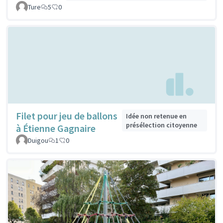
Ture
5
0
Filet pour jeu de ballons
Idée non retenue en
présélection citoyenne
à Étienne Gagnaire
Duigou
1
0