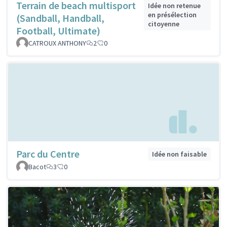
Terrain de beach multisport
Idée non retenue
en présélection
(Sandball, Handball,
citoyenne
Football, Ultimate)
CATROUX ANTHONY
2
0
Parc du Centre
Idée non faisable
Bacot
3
0