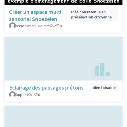
Créer un espace multi
Idée non retenue en
présélection citoyenne
sensoriel Snoezelen
Association Ludicité
2
0
Eclairage des passages piétons
Idée faisable
Dupont
1
0