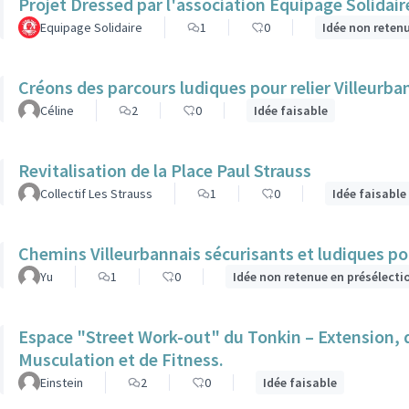
Projet Dressed par l'association Equipage Solidair
Equipage Solidaire
1
0
Idée non reten
Créons des parcours ludiques pour relier Villeurba
Céline
2
0
Idée faisable
Revitalisation de la Place Paul Strauss
Collectif Les Strauss
1
0
Idée faisable
Chemins Villeurbannais sécurisants et ludiques po
Yu
1
0
Idée non retenue en présélecti
Espace "Street Work-out" du Tonkin – Extension, d
Musculation et de Fitness.
Einstein
2
0
Idée faisable