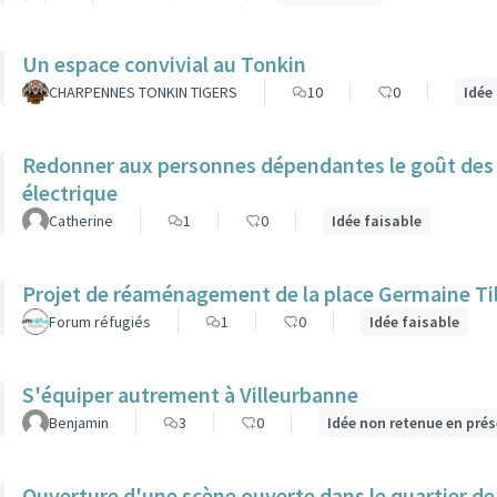
Un espace convivial au Tonkin
CHARPENNES TONKIN TIGERS
10
0
Idée
Redonner aux personnes dépendantes le goût des b
électrique
Catherine
1
0
Idée faisable
Projet de réaménagement de la place Germaine Til
Forum réfugiés
1
0
Idée faisable
S'équiper autrement à Villeurbanne
Benjamin
3
0
Idée non retenue en pré
Ouverture d'une scène ouverte dans le quartier de