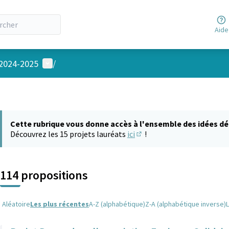
Aide
Menu utilisateur
 2024-2025
/
Cette rubrique vous donne accès à l'ensemble des idées dé
Découvrez les 15 projets lauréats
ici
!
(S'ouvre dans un nouvel on
114 propositions
Aléatoire
Les plus récentes
A-Z (alphabétique)
Z-A (alphabétique inverse)