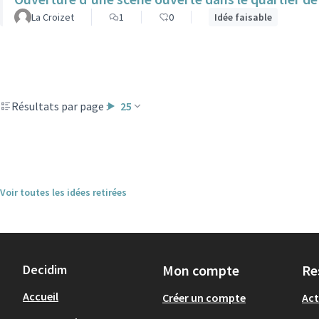
La Croizet
1
0
Idée faisable
Résultats par page :
25
Voir toutes les idées retirées
Decidim
Mon compte
Re
Accueil
Créer un compte
Act