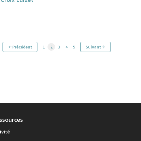
Précédent
1
2
3
4
5
Suivant
ssources
ivité