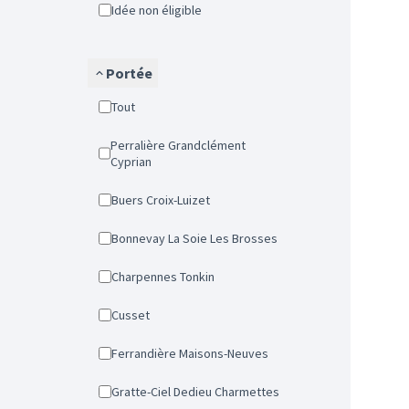
Idée non éligible
Portée
Tout
Perralière Grandclément
Cyprian
Buers Croix-Luizet
Bonnevay La Soie Les Brosses
Charpennes Tonkin
Cusset
Ferrandière Maisons-Neuves
Gratte-Ciel Dedieu Charmettes