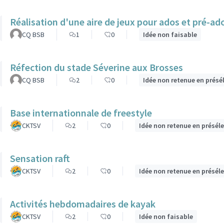
Réalisation d'une aire de jeux pour ados et pré-ado
CQ BSB
1
0
Idée non faisable
Réfection du stade Séverine aux Brosses
CQ BSB
2
0
Idée non retenue en présé
Base internationnale de freestyle
CKTSV
2
0
Idée non retenue en présél
Sensation raft
CKTSV
2
0
Idée non retenue en présél
Activités hebdomadaires de kayak
CKTSV
2
0
Idée non faisable