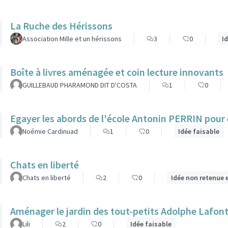
La Ruche des Hérissons
Association Mille et un hérissons
3
0
I
Boîte à livres aménagée et coin lecture innovants
GUILLEBAUD PHARAMOND DIT D'COSTA
1
0
Egayer les abords de l'école Antonin PERRIN pour e
Noémie Cardinuad
1
0
Idée faisable
Chats en liberté
Chats en liberté
2
0
Idée non retenue 
Aménager le jardin des tout-petits Adolphe Lafon
Lili
2
0
Idée faisable