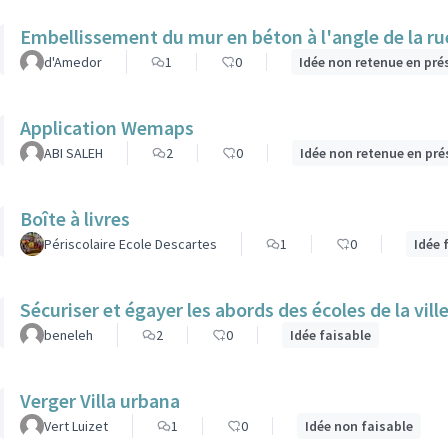
Embellissement du mur en béton à l'angle de la rue 
d'Amedor
1
0
Idée non retenue en pré
Application Wemaps
ABI SALEH
2
0
Idée non retenue en pré
Boîte à livres
Périscolaire Ecole Descartes
1
0
Idée 
Sécuriser et égayer les abords des écoles de la vill
beneleh
2
0
Idée faisable
Verger Villa urbana
Vert Luizet
1
0
Idée non faisable