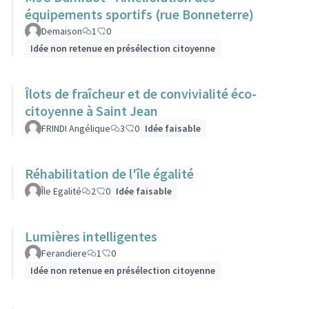
équipements sportifs (rue Bonneterre)
Demaison
1
0
Idée non retenue en présélection citoyenne
Îlots de fraîcheur et de convivialité éco-
citoyenne à Saint Jean
FRINDI Angélique
3
0
Idée faisable
Réhabilitation de l'île égalité
Île Egalité
2
0
Idée faisable
Lumières intelligentes
Ferandiere
1
0
Idée non retenue en présélection citoyenne