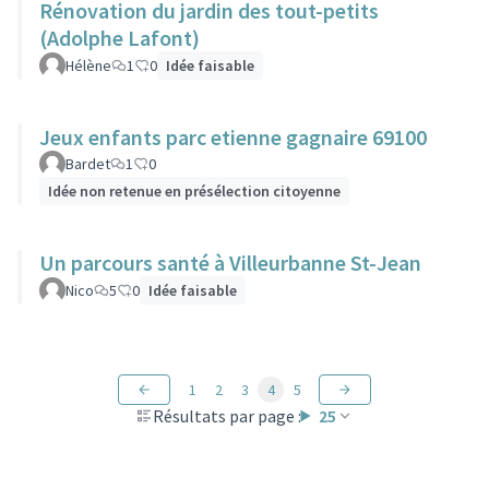
Rénovation du jardin des tout-petits
(Adolphe Lafont)
Hélène
1
0
Idée faisable
Jeux enfants parc etienne gagnaire 69100
Bardet
1
0
Idée non retenue en présélection citoyenne
Un parcours santé à Villeurbanne St-Jean
Nico
5
0
Idée faisable
1
2
3
4
5
Résultats par page :
25