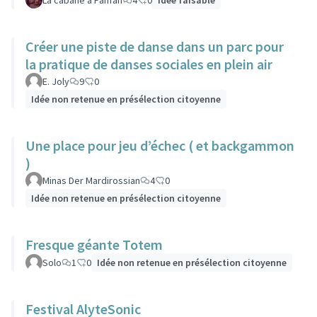
La cabane à Fanfan
4
0
Idée faisable
Créer une piste de danse dans un parc pour
la pratique de danses sociales en plein air
E. Joly
9
0
Idée non retenue en présélection citoyenne
Une place pour jeu d’échec ( et backgammon
)
Minas Der Mardirossian
4
0
Idée non retenue en présélection citoyenne
Fresque géante Totem
Solo
1
0
Idée non retenue en présélection citoyenne
Festival AlyteSonic