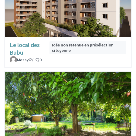
Le local des
Idée non retenue en présélection
citoyenne
Bubu
Messy
1
0