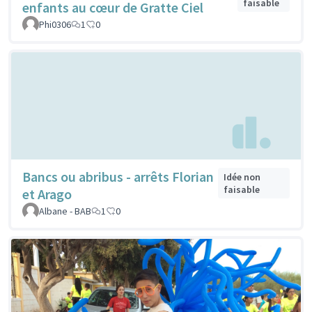
faisable
enfants au cœur de Gratte Ciel
Phi0306
1
0
Bancs ou abribus - arrêts Florian
Idée non
faisable
et Arago
Albane - BAB
1
0