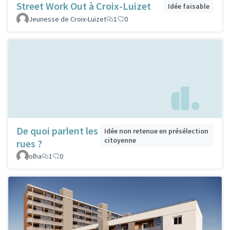
Street Work Out à Croix-Luizet
Idée faisable
Jeunesse de Croix-Luizet
1
0
De quoi parlent les
Idée non retenue en présélection
citoyenne
rues ?
olha
1
0