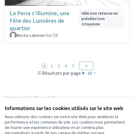
La Perra s'illumine, une
Idée non retenue en
présélection
Fête des Lumières de
citoyenne
quartier
Nestor Laborier
1
0
1
2
3
4
5
Résultats par page :
25
Voir toutes les idées retirées
Informations sur les cookies utilisés sur le site web
Nous utilisons des cookies sur notre site Web pour améliorer la
Conditions d'utilisation
performance et les contenus du site. Les cookies nous permettent
Paramètres des cookies
de fournir une expérience utilisateur et un contenu plus
Participez Villeurbanne sur X
Participez Villeurbanne sur Facebook
Participez Villeurbanne sur Instagram
Participez Villeurbanne sur YouTube
personnalisés à partir de nos canaux de médias sociaux.