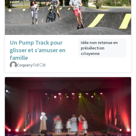
Un Pump Track pour
Idée non retenue en
présélection
glisser et s’amuser en
citoyenne
famille
Coquery
5
0