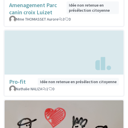
Amenagement Parc
Idée non retenue en
présélection citoyenne
canin croix Luizet
Mme THOMASSET Aurore
3
0
Pro-fit
Idée non retenue en présélection citoyenne
Nathalie NALIZA
1
0