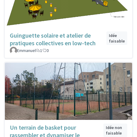
Guinguette solaire et atelier de
Idée
faisable
pratiques collectives en low-tech
Emmanuel
1
0
Un terrain de basket pour
Idée non
faisable
rassembler et dynamiser le