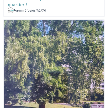
quartier !
Forum réfugiés
1
0