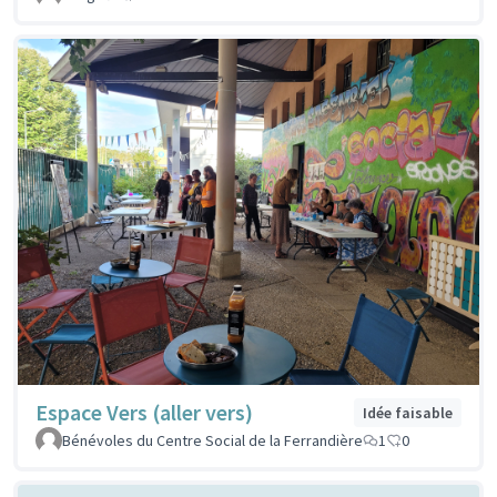
Espace Vers (aller vers)
Idée faisable
Bénévoles du Centre Social de la Ferrandière
1
0