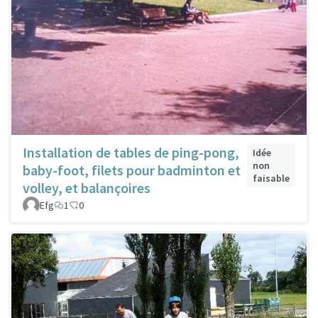
Installation de tables de ping-pong,
Idée
non
baby-foot, filets pour badminton et
faisable
volley, et balançoires
Efg
1
0